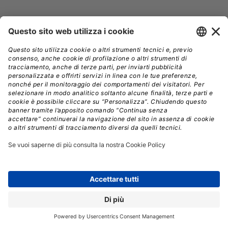
API
CLOUD
DEEP LEARNING
INFRASTRUTTURA IT
INTELLIGENZA ARTIFICIALE
MACHINE LEARNING
ONEPANEL
RAPIDAPI
SILICON VALLEY
STARTUP
SVILUPPO SOFTWARE
VALOHAI
// Data pubblicazione: 04.12.2019
CONDIVIDI: