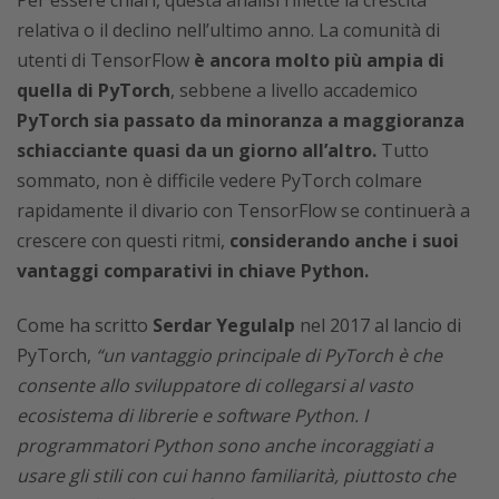
Per essere chiari, questa analisi riflette la crescita
relativa o il declino nell’ultimo anno. La comunità di
utenti di TensorFlow
è ancora molto più ampia di
quella di PyTorch
, sebbene a livello accademico
PyTorch sia passato da minoranza a maggioranza
schiacciante quasi da un giorno all’altro.
Tutto
sommato, non è difficile vedere PyTorch colmare
rapidamente il divario con TensorFlow se continuerà a
crescere con questi ritmi,
considerando anche i suoi
vantaggi comparativi in chiave Python.
Come ha scritto
Serdar Yegulalp
nel 2017 al lancio di
PyTorch,
“un vantaggio principale di PyTorch è che
consente allo sviluppatore di collegarsi al vasto
ecosistema di librerie e software Python. I
programmatori Python sono anche incoraggiati a
usare gli stili con cui hanno familiarità, piuttosto che