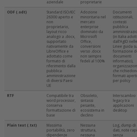
aziendale
proprietarie
ODF (.odt)
Standard ISO/IEC
Adozione
Documenti
26300 aperto e
minoritaria nel
istituzionali,
non
mercato
contesti
proprietario,
enterprise
pubblica
layout ricco
dominato da
amministrazi
analogo a .docx,
Microsoft
(in Italia adot
supportato
Office,
dall’AgID nell
nativamente da
conversioni
Linee guida su
LibreOffice e
verso .docx
formazione d
adottato come
non sempre
documenti
formato di
fedeli al 100%
informatici),
riferimento dalla
organizzazion
pubblica
che richiedon
amministrazione
formati aperti
di diversi Paesi
per policy
UE
RTF
Compatibile tra
Obsoleto,
Interscambio
word processor,
sintassi
legacy tra
conserva
pesante,
applicazioni
formattazione di
ecosistema in
desktop
base
declino
Plain text (.txt)
Massima
Nessuna
Log, dump di
portabilità, zero
struttura,
dati, note rap
dipendenze
nessuna
senza