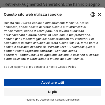
(Retrieval-Augmented Generation), che hanno bisogno
di documenti aziendali convertiti in formato strutturato
e leggibile dai modelli.
MarkItDown integra inoltre un server
MCP (Model
Context Protocol)
che permette ad assistenti AI come
Claude Desktop
di richiamarlo direttamente per
convertire documenti durante una conversazione.
Vale la pena segnalare una critica documentata che il
progetto ha ricevuto da parte della community
sviluppatori: MarkItDown funziona in larga parte come
wrapper attorno a librerie di terze parti già esistenti, in
particolare
mammoth
per i file Word e
pandas
per gli
spreadsheet, invece di sfruttare la conoscenza interna
di Microsoft sui propri formati Office. Limiti tecnici noti
includono la difficoltà con i PDF privi di OCR preliminare,