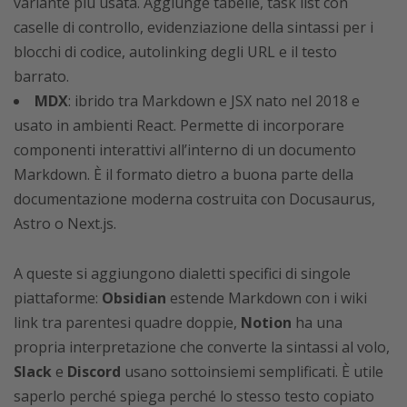
variante più usata. Aggiunge tabelle, task list con
caselle di controllo, evidenziazione della sintassi per i
blocchi di codice, autolinking degli URL e il testo
barrato.
MDX
: ibrido tra Markdown e JSX nato nel 2018 e
usato in ambienti React. Permette di incorporare
componenti interattivi all’interno di un documento
Markdown. È il formato dietro a buona parte della
documentazione moderna costruita con Docusaurus,
Astro o Next.js.
A queste si aggiungono dialetti specifici di singole
piattaforme:
Obsidian
estende Markdown con i wiki
link tra parentesi quadre doppie,
Notion
ha una
propria interpretazione che converte la sintassi al volo,
Slack
e
Discord
usano sottoinsiemi semplificati. È utile
saperlo perché spiega perché lo stesso testo copiato