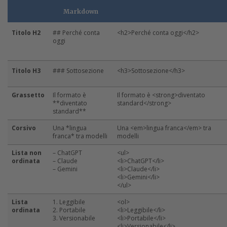
Markdown
Titolo H2
## Perché conta
<h2>Perché conta oggi</h2>
oggi
Titolo H3
### Sottosezione
<h3>Sottosezione</h3>
Grassetto
Il formato è
Il formato è <strong>diventato
**diventato
standard</strong>
standard**
Corsivo
Una *lingua
Una <em>lingua franca</em> tra
franca* tra modelli
modelli
Lista non
– ChatGPT
<ul>
ordinata
– Claude
<li>ChatGPT</li>
– Gemini
<li>Claude</li>
<li>Gemini</li>
</ul>
Lista
1. Leggibile
<ol>
ordinata
2. Portabile
<li>Leggibile</li>
3. Versionabile
<li>Portabile</li>
<li>Versionabile</li>