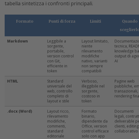
tabella sintetizza i confronti principali.
Formato
Punti di forza
Limiti
Quando
sceglierl
Markdown
Leggibile a
Layout limitato,
Documentazi
sorgente,
niente
tecnica, READ
portabile,
rilevamento
knowledge ba
version control
modifiche
output di agen
con Git,
nativo, varianti
AI
efficiente in
non sempre
token
compatibili
HTML
Standard
Verboso,
Pagine web
universale del
illeggibile nel
pubbliche, em
web, controllo
sorgente,
transazionali,
completo di
costoso in
rendering fina
layout e stile
token
.docx (Word)
Layout ricco,
Formato
Documenti
rilevamento
binario,
legali, contratt
modifiche,
dipendente da
deliverable p
commenti,
Office, version
clienti, editing
standard
control efficace
collaborativo
editoriale
solo con app