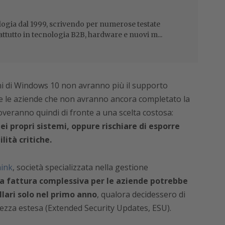
ogia dal 1999, scrivendo per numerose testate
attutto in tecnologia B2B, hardware e nuovi m...
i di Windows 10 non avranno più il supporto
 e le aziende che non avranno ancora completato la
veranno quindi di fronte a una scelta costosa:
i propri sistemi, oppure rischiare di esporre
lità critiche.
ink
, società specializzata nella gestione
la fattura complessiva per le aziende potrebbe
ollari solo nel primo anno
, qualora decidessero di
rezza estesa (Extended Security Updates, ESU).