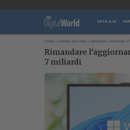
lWorld
Digital Manager
DigitalPartner
CWI Digital Health – Home
DATA & AI
HA
home
»
sistemi operativi
»
windows
»
windows 1
Rimandare l’aggiornam
7 miliardi