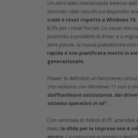
Un altro dato interessante emerso dall’a
Secondo i dati raccolti sui dispositivi az
crash e reset rispetto a Windows 10
:
8,5% per i reset forzati. Le cause non 
piuttosto a problemi di driver e a migra
altre parole, la nuova piattaforma non 
rapida e non pianificata mette in evi
generazionale.
Flower lo definisce un fenomeno comun
che vediamo con Windows 11 non è div
dall’hardware sottostante, dai driver 
sistema operativo in sé”.
Con centinaia di milioni di PC aziendal
mesi,
la sfida per le imprese non è s
giusto.
La pressione economica degli ES