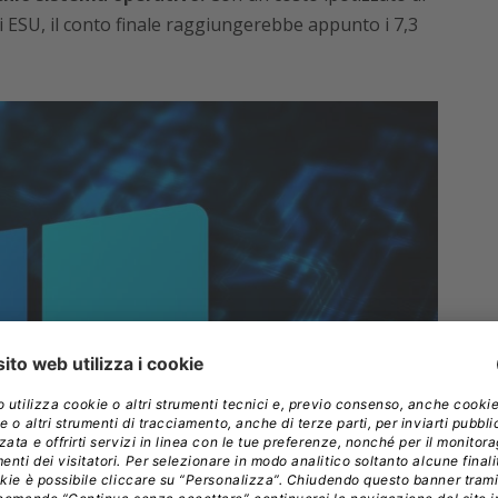
i ESU, il conto finale raggiungerebbe appunto i 7,3