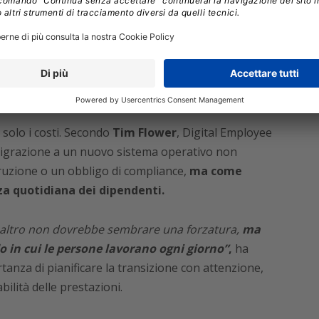
rtunità, non come obbligo
solo i costi. Secondo
Tim Flower
, Digital Employee
 migrazione a un nuovo sistema operativo non
ruzione o un obbligo di compliance,
ma come
za quotidiana dei dipendenti.
 altro non dovrebbe sembrare una forzatura,
ma
o in cui le persone lavorano ogni giorno”
,
ha
tanza di pianificare la transizione con attenzione,
ilità delle prestazioni.