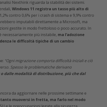
nalisi Nexthink riguarda la stabilità dei sistemi.
iendali,
Windows 11 registra un tasso più alto di
 1,2% contro 0,6% per i crash di sistema e 9,9% contro
sarebbero imputabili direttamente a Microsoft, ma
zioni gestite in modo frettoloso o poco accurato. In
è necessariamente più instabile,
ma l’adozione
denza le difficoltà tipiche di un cambio
e:
“Ogni migrazione comporta difficoltà iniziali e ciò
erso. Spesso le problematiche derivano
o dalle modalità di distribuzione, più che dal
i ancora da aggiornare nelle prossime settimane e
oltanto muoversi in fretta, ma farlo nel modo
U e le preoccupazioni legate alla sicurezza