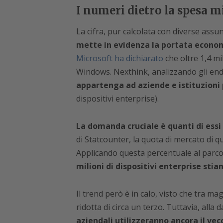
I numeri dietro la spesa m
La cifra, pur calcolata con diverse assun
mette in evidenza la portata econom
Microsoft ha dichiarato
che oltre 1,4 mil
Windows. Nexthink, analizzando gli endp
appartenga ad aziende e istituzioni
dispositivi enterprise).
La domanda cruciale è quanti di essi
di Statcounter, la quota di mercato di qu
Applicando questa percentuale al parco
milioni di dispositivi enterprise sti
Il trend però è in calo, visto che tra m
ridotta di circa un terzo. Tuttavia, alla 
aziendali utilizzeranno ancora il vec