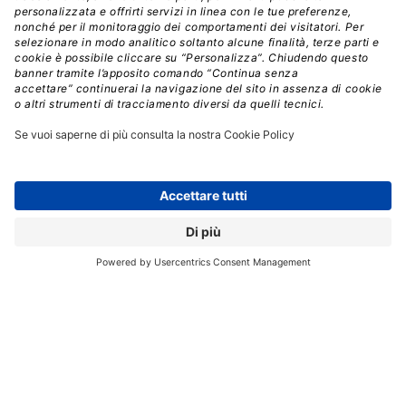
Windows Snap è stato migliorato con
FancyZones
Una delle grandi aggiunte che Windows 8 e versioni
successive di Windows 10 hanno portato a Windows
è
stata la possibilità di organizzare le finestre in
modo tale da poterle agganciare a ciascun lato o
persino a ogni angolo dello schermo.
In Windows 11,
Microsoft ha portato questo schema al livello
successivo.
Su una finestra all’interno di Windows 11, passare il
cursore sull’icona “ingrandisci finestra” nell’angolo in
alto a destra di una finestra
non si limita a riempire lo