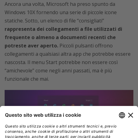
Ancora una volta, Microsoft ha preso spunto da
Windows 10X fornendo una serie di piccole icone
statiche. Sotto, un elenco di file “consigliati”
rappresenta dei collegamenti a file utilizzati di
frequente o almeno a documenti recenti che
potreste aver aperto.
Piccoli pulsanti offrono
collegamenti a qualsiasi altra app che potrebbe essere
nascosta. Il menu Start potrebbe non essere così
“amichevole” come negli anni passati, ma è più
funzionale che mai.