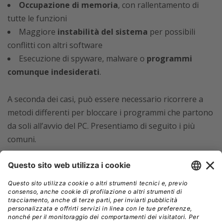
Occupazione di memoria
, con rallentamento di
tutte le funzioni
Maggiore
instabilità del sistema
per possibili
conflitti con altri software
Esecuzione di spyware, malware o
programmi
comunque indesiderati
.
A seconda dei casi, può essere necessario ricorrere a
metodi differenti per bloccare i programmi che partono
da soli all’avvio del PC. Presentiamo di seguito i più
comuni.
Disabilitare l’avvio automatico dei
programmi dal programma stesso
Molti programmi hanno delle impostazioni per abilitare
o disabilitare disabilitare l’avvio automatico. Aprite le
preferenze del programma cercando una voce simile a