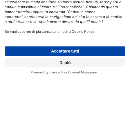
Preferenze
,
Impostazioni
,
Opzioni
o
Strumenti
(o gli
equivalenti inglesi
Preferences
,
Options
,
Settings
e
Tools
).
All’interno del pannello delle preferenze, cercate
l’opzione per l’avvio automatico (Avvia
automaticamente, Launch at startup o qualcosa di
simile), e disabilitatela.
Qualche software potrebbe cercare di
convincervi a
non farlo
, chiedendo conferma in modo minaccioso.
Non preoccupatevi: potrete sempre lanciare il
programma manualmente oppure riportare il tutto
all’impostazione precedente, se in futuro desidererete
farlo.
Disabilitare l’avvio automatico dei