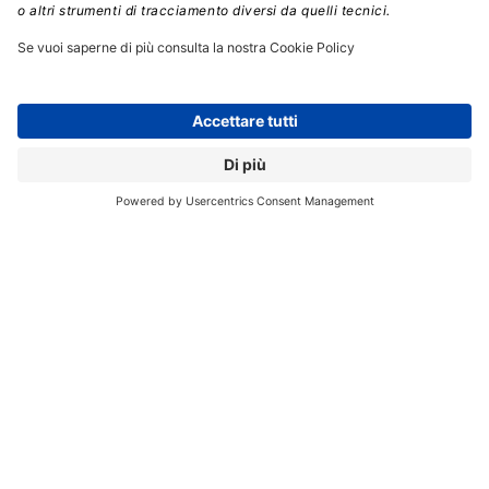
Registrati per ricevere la
newsletter e accedere ai
contenuti insider
Registrati alla nostra Newsletter e potrai
accedere gratuitamente ad articoli, guide
e approfondimenti riservati agli utenti
Premium, scaricare eBook e White Paper
e seguire i Webinar
Nome
*
Cognome
*