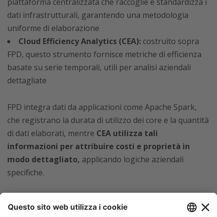
piattaforma centralizzata che raccoglie e standardizza i
dati infrastrutturali, garantendo una metodologia
uniforme di elaborazione
Cloud Efficiency Analytics (CEA):
costruito sopra
FPD, questo strumento fornisce metriche di efficienza
basate su serie temporali, utili per analisi aziendali
dettagliate
FPD integra dati da applicazioni come Apache Spark,
che registrano la durata di utilizzo dei core e la quantità
di dati elaborati, mentre
CEA utilizza tali
informazioni per attribuire costi e proprietà in
modo dettagliato,
applicando logiche aziendali
specifiche.
La portata e la complessità dei dati generati da Netflix
sono significative,
a causa delle peculiarità delle