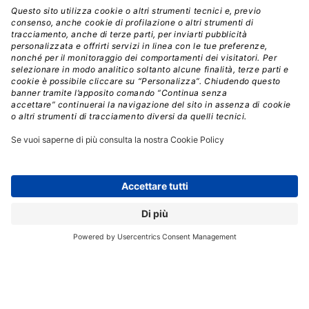
infrastrutture e delle personalizzazioni
implementate sulle piattaforme.
Questo comporta
sfide nel garantire la completezza e la precisione dei
dati, spesso aggravate dalla latenza nei flussi upstream
e dalle trasformazioni necessarie per rendere i dati
utilizzabili.
Il lavoro del team DSE, quindi, è continuo e Netflix
punta a
ottenere una copertura quasi totale della
visibilità sui costi entro il prossimo anno.
L’articolo si
conclude con l’anticipazione di un’evoluzione verso
approcci proattivi,
sfruttando l’analisi predittiva e il
machine learning per ottimizzare l’uso delle risorse
e rilevare anomalie nei costi.