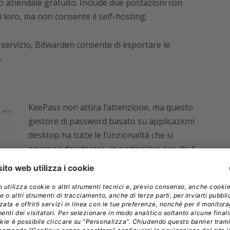
no aziendale gratuito. Include due postazioni con
i loro, ma non consente il self-hosting.
o servizio, Bitwarden consente di esportare le
.
KeePass non attira l’attenzione, ma questo
gestore di password basato su applicazioni
desktop ha tutte le funzionalità che si
possono desiderare, in particolare per chi è
attento alla privacy e alla sicurezza.
Poiché il programma e i suoi file di database
crittografati sono archiviati localmente di
trollo su chi può accedervi. Inoltre non è nemmeno