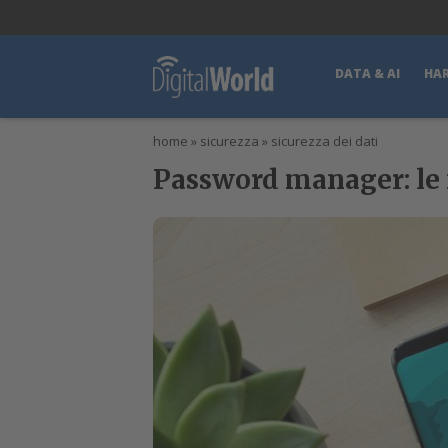
lWorld
Digital Manager
DigitalPartner
CWI Digital Health – Home
DATA & AI
HA
home
»
sicurezza
»
sicurezza dei dati
Password manager: le m