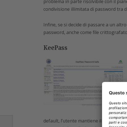
problema in parte risolvibile con il pia
condivisione illimitata di password tra d
Infine, se si decide di passare a un altr
password, anche come file crittografato
KeePass
default, l’utente mantiene il pieno con