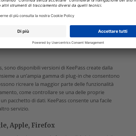
hé basta eseguirlo tramite un’applicazione .exe
SB.
l che significa che la community può sempre
coste o vecchi bug di sicurezza. E permette di
tramite l’uso di file chiave, potenziando la password
s, sono disponibili versioni di KeePass create dalla
insieme a un’ampia gamma di plug-in che consentono
ossono ricreare la maggior parte delle funzionalità
agamento, come controllare se una delle proprie
un pacchetto di dati. KeePass consente una facile
tro servizio.
e, Apple, Firefox