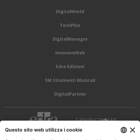
DigitalWorld
TechPlus
DigitalManager
InnovareWeb
Edra Edizioni
SM Strumenti Musicali
DigitalPartner