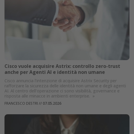
Cisco vuole acquisire Astrix: controllo zero-trust
anche per Agenti AI e identità non umane
Cisco annuncia l’intenzione di acquisire Astrix Security per
rafforzare la sicurezza delle identità non umane e degli agenti
AI. Al centro dell'operazione ci sono visibilità, governance e
risposta alle minacce in ambienti enterprise.
»
FRANCESCO DESTRI
//
07.05.2026