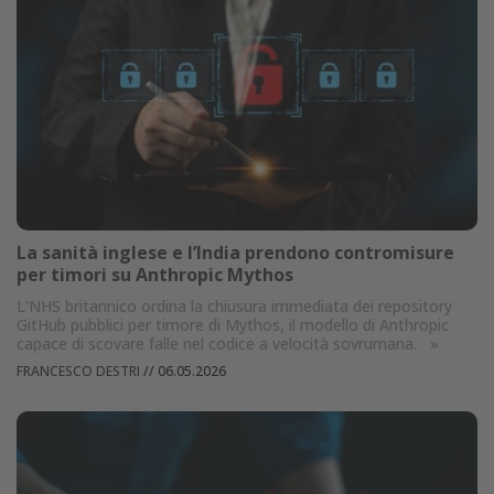
La sanità inglese e l’India prendono contromisure
per timori su Anthropic Mythos
L'NHS britannico ordina la chiusura immediata dei repository
GitHub pubblici per timore di Mythos, il modello di Anthropic
capace di scovare falle nel codice a velocità sovrumana.
»
FRANCESCO DESTRI
//
06.05.2026