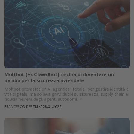
Moltbot (ex Clawdbot) rischia di diventare un
incubo per la sicurezza aziendale
Moltbot promette un’AI agentica "totale" per gestire identità e
vita digitale, ma solleva gravi dubbi su sicurezza, supply chain e
fiducia nell’era degli agenti autonomi.
»
FRANCESCO DESTRI
//
28.01.2026