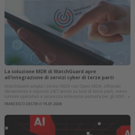
La soluzione MDR di WatchGuard apre
all’integrazione di servizi cyber di terze parti
WatchGuard amplia i servizi MDR con Open MDR, offrendo
rilevamento e risposta 24/7 anche su tool di terze parti, meno
rumore operativo e sicurezza enterprise pensata per gli MSP.
»
FRANCESCO DESTRI
//
15.01.2026