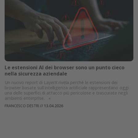
Le estensioni AI dei browser sono un punto cieco
nella sicurezza aziendale
Un nuovo report di LayerX rivela perché le estensioni dei
browser basate sull'intelligenza artificiale rappresentano oggi
una delle superfici di attacco più pericolose e trascurate negli
ambienti enterprise.
»
FRANCESCO DESTRI
//
13.04.2026