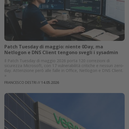
Patch Tuesday di maggio: niente 0Day, ma
Netlogon e DNS Client tengono svegli i sysadmin
Il Patch Tuesday di maggio 2026 porta 120 correzioni di
sicurezza Microsoft, con 17 vulnerabilità critiche e nessun zero-
day. Attenzione però alle falle in Office, Netlogon e DNS Client.
»
FRANCESCO DESTRI
//
14.05.2026