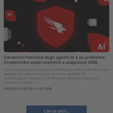
Garantire l’identità degli agenti AI è un problema.
Crodwstrike vuole risolverlo e acquisisce SGNL
Con l’acquisizione di SGNL, CrowdStrike accelera sulla Next-Gen
Identity Security e introduce un nuovo modello di
autorizzazione dinamica continua per identità umane, non
umane e agent AI.
»
FRANCESCO DESTRI
//
12.01.2026
Carica altri...