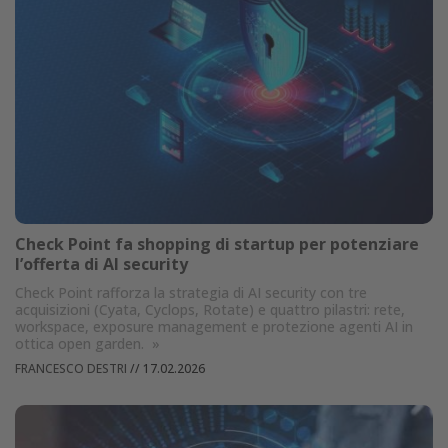
Check Point fa shopping di startup per potenziare
l’offerta di AI security
Check Point rafforza la strategia di AI security con tre
acquisizioni (Cyata, Cyclops, Rotate) e quattro pilastri: rete,
workspace, exposure management e protezione agenti AI in
ottica open garden.
»
FRANCESCO DESTRI
//
17.02.2026