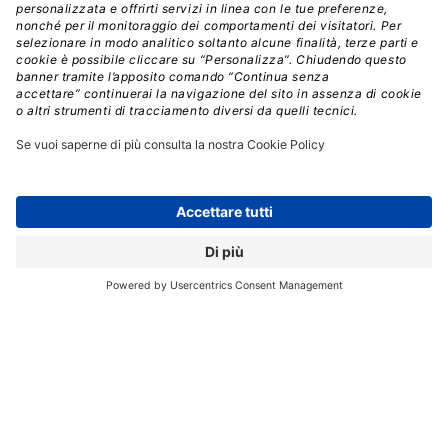
nuova funzionalità di Oracle Supply Chain Management
(SCM) Cloud, ed è interessante perché gli analisti
l’hanno paragonata a SAP Ariba. Si tratta in pratica di
una piattaforma B2B di aziende utenti Oracle che
facilita e automatizza la ricerca di partner commerciali
registrati nella directory della piattaforma, e lo scambio
di documenti digitali di produzione e logistica,
direttamente dall’interno delle Oracle Cloud
Applications.
In Oracle Business Network sarà integrato
DataFox
,
un motore di ricerca e aggregatore di informazioni
societarie e finanziarie AI-based acquisito da Oracle
l’anno scorso, per ridurre al minimo i rischi associati
alla scelta di nuovi partner commerciali.
Comandi vocali nel Digital Assistant