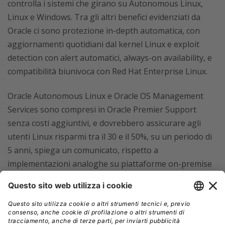
controlla i sistemi che girano su Autonomous Linux,
Linux e Windows. Tra gli altri benefici evidenziati da
Oracle ci sono protezione in-depth automatica, con
aggiornamenti quotidiani dal kernel Linux e exploit
detection con alert automatici, always-on availability, e
compatibilità biunivoca con Red Hat Enterprise Linux.
Oracle Autonomous Linux e Oracle OS Management
Services sono compresi in Oracle Premier Support
senza costi aggiuntivi, e dovrebbero assicurare agli
utenti Linux risparmi tra il 30 e il 50%, su un periodo di
5 anni, spiega un comunicato, rispetto a
implementazioni analoghe su piattaforme on-premise
o di altri fornitori cloud.
Una directory B2B per gli utenti Oracle
Quanto a
Oracle Business Network
, si tratta di una