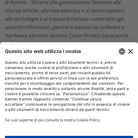
di Acronis.
“Sistemi che garantiscono l’accesso alle
risorse idriche, alla rete elettrica e ai servizi sanitari,
alle tecnologie e ai trasporti restano vulnerabili agli
attacchi informatici, perché si basano su software e
hardware obsoleti. Acronis Cyber Protect Local porta
l’efficienza e l’innovazione della nostra piattaforma
cloud di Cyber Protection direttamente in locale,
dove
opera su un server di gestione dedicato all’interno
della rete del cliente, in conformità ai più rigorosi
requisiti di sicurezza e posizione dei dati”.
Caratteristiche principali della soluzione:
Resilienza digitale unificata:
backup, ripristino,
cybersecurity e gestione degli endpoint da un’unica
console con un solo agente
Sovranità dei dati:
gestione e dati restano