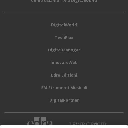
Come usiamo l’IA a DigitalWorld
DigitalWorld
TechPlus
DigitalManager
InnovareWeb
Edra Edizioni
SM Strumenti Musicali
DigitalPartner