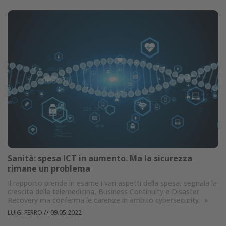
Sanità: spesa ICT in aumento. Ma la sicurezza
rimane un problema
Il rapporto prende in esame i vari aspetti della spesa, segnala la
crescita della telemedicina, Business Continuity e Disaster
Recovery ma conferma le carenze in ambito cybersecurity.
»
LUIGI FERRO
//
09.05.2022