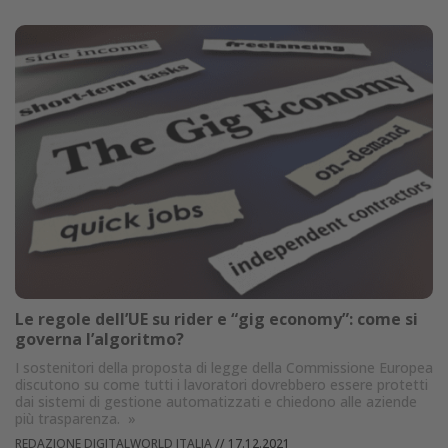
Le regole dell’UE su rider e “gig economy”: come si
governa l’algoritmo?
I sostenitori della proposta di legge della Commissione Europea
discutono su come tutti i lavoratori dovrebbero essere protetti
dai sistemi di gestione automatizzati e chiedono alle aziende
più trasparenza.
»
REDAZIONE DIGITALWORLD ITALIA
//
17.12.2021