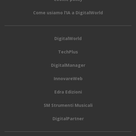
Come usiamo l’IA a DigitalWorld
DigitalWorld
TechPlus
DigitalManager
InnovareWeb
Edra Edizioni
SM Strumenti Musicali
DigitalPartner