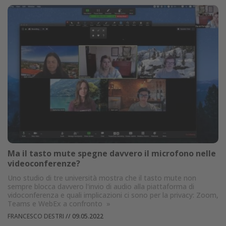
Ma il tasto mute spegne davvero il microfono nelle
videoconferenze?
Uno studio di tre università mostra che il tasto mute non
sempre blocca davvero l'invio di audio alla piattaforma di
vidoconferenza e quali implicazioni ci sono per la privacy: Zoom,
Teams e WebEx a confronto
»
FRANCESCO DESTRI
//
09.05.2022