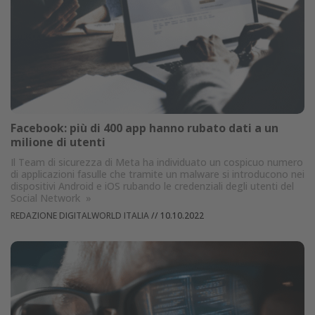
Facebook: più di 400 app hanno rubato dati a un
milione di utenti
Il Team di sicurezza di Meta ha individuato un cospicuo numero
di applicazioni fasulle che tramite un malware si introducono nei
dispositivi Android e iOS rubando le credenziali degli utenti del
Social Network
»
REDAZIONE DIGITALWORLD ITALIA
//
10.10.2022