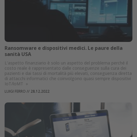
Ransomware e dispositivi medici. Le paure della
sanità USA
L’aspetto finanziario è solo un aspetto del problema perché il
costo reale è rappresentato dalle conseguenze sulla cura dei
pazienti e dai tassi di mortalità più elevati, conseguenza diretta
di attacchi informatici che coinvolgono quasi sempre dispositivi
IoT/loMT
»
LUIGI FERRO
//
28.12.2022