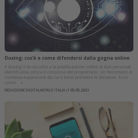
Doxing: cos’è e come difendersi dalla gogna online
Il doxing è la raccolta e la pubblicazione online di dati personali
identificativi senza il consenso del proprietario. Un fenomeno in
continua espansione da cui è bene prendere le distanze. Ecco
come.
»
REDAZIONE DIGITALWORLD ITALIA
//
05.05.2021