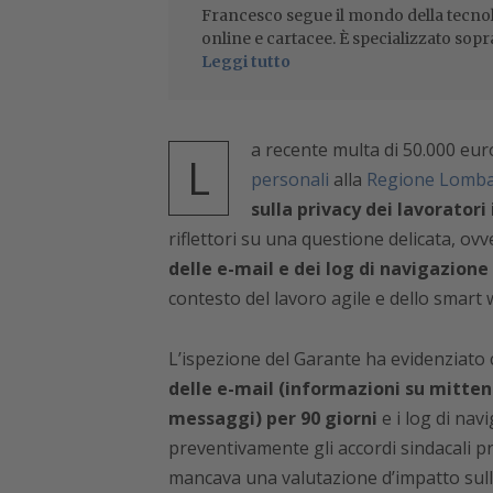
Francesco segue il mondo della tecnol
online e cartacee. È specializzato sopr
Leggi tutto
a recente multa di 50.000 euro
L
personali
alla
Regione Lomba
sulla privacy dei lavoratori i
riflettori su una questione delicata, ov
delle e-mail e dei log di navigazione
contesto del lavoro agile e dello smart 
L’ispezione del Garante ha evidenziat
delle e-mail (informazioni su mitten
messaggi) per 90 giorni
e i log di nav
preventivamente gli accordi sindacali prev
mancava una valutazione d’impatto sulla