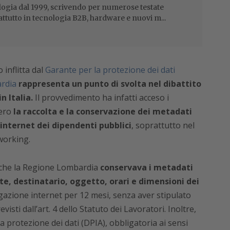
ogia dal 1999, scrivendo per numerose testate
attutto in tecnologia B2B, hardware e nuovi m...
 inflitta dal
Garante per la protezione dei dati
rdia
rappresenta un punto di svolta nel dibattito
n Italia.
Il provvedimento ha infatti acceso i
vero
la raccolta e la conservazione dei metadati
 internet dei dipendenti pubblici
, soprattutto nel
working.
o che la Regione Lombardia
conservava i metadati
te, destinatario, oggetto, orari e dimensioni dei
igazione internet per 12 mesi, senza aver stipulato
isti dall’art. 4 dello Statuto dei Lavoratori. Inoltre,
 protezione dei dati (DPIA), obbligatoria ai sensi