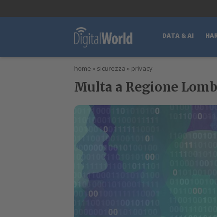
lWorld
Digital Manager
DigitalPartner
CWI Digital Health – Home
DATA & AI
HA
home
»
sicurezza
»
privacy
Multa a Regione Lombar