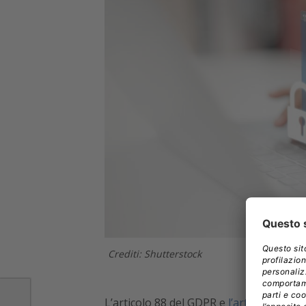
Crediti: Shutterstock
L’articolo 88 del GDPR e
l’articolo 4 del