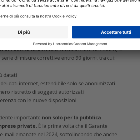
colte di dati non necessarie e pratiche di
e parti:
20.000 euro per la conservazione illecita
o per la conservazione eccessiva dei log internet
a dei dati di assistenza tecnica.
Oltre alla multa, la
rie di misure correttive entro 90 giorni, tra cui:
ù datati
dei dati internet, estendibile solo se anonimizzati
mero ristretto di soggetti autorizzati
coerenza con le nuove disposizioni
dente importante
non solo per la pubblica
prese private.
È la prima volta che il Garante
le e-mail emanate nel 2024, sottolineando che anche