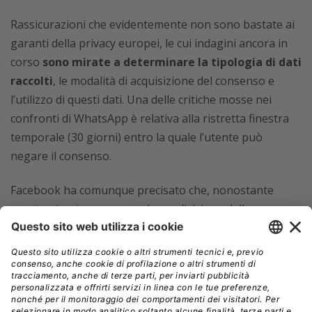
Rassicurazioni che evidentemente non sono bastate ai
garanti della privacy europei, le cui indagini ancora in
corso
sono mirate a determinare la tipologia di dati
raccolti
, le modalità di acquisizione del consenso e
l’utilizzo di questi dati. Una delle critiche mosse nei
confronti di WhatsApp è relativa alla ristretta finestra
temporale (30 giorni) entro la quale l’utente può
negare il consenso.
Facebook ha comunque precisato che, nonostante
questo stop temporaneo, la condivisione delle
informazioni continuerà
per motivi amministrativi e
per combattere lo spam.