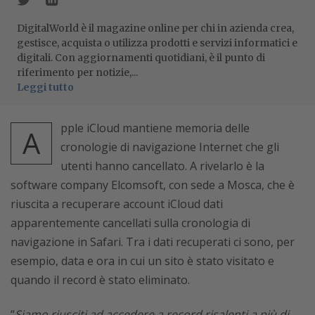
DigitalWorld è il magazine online per chi in azienda crea,
gestisce, acquista o utilizza prodotti e servizi informatici e
digitali. Con aggiornamenti quotidiani, è il punto di
riferimento per notizie,...
Leggi tutto
pple iCloud mantiene memoria delle
A
cronologie di navigazione Internet che gli
utenti hanno cancellato. A rivelarlo è la
software company Elcomsoft, con sede a Mosca, che è
riuscita a recuperare account iCloud dati
apparentemente cancellati sulla cronologia di
navigazione in Safari. Tra i dati recuperati ci sono, per
esempio, data e ora in cui un sito è stato visitato e
quando il record è stato eliminato.
“
Siamo riusciti ad accedere a record risalenti a più di