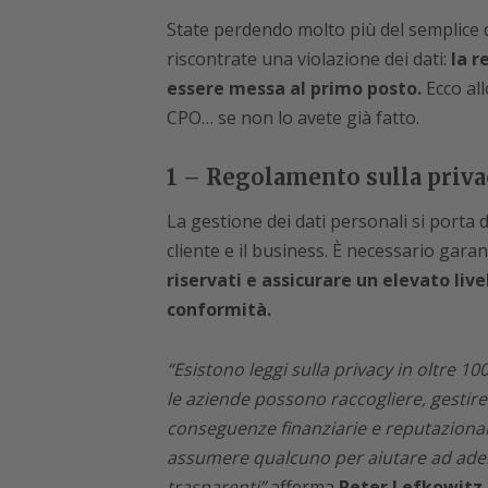
State perdendo molto più del semplice 
riscontrate una violazione dei dati:
la r
essere messa al primo posto.
Ecco all
CPO… se non lo avete già fatto.
1 – Regolamento sulla priva
La gestione dei dati personali si porta
cliente e il business. È necessario garanti
riservati e assicurare un elevato live
conformità.
“Esistono leggi sulla privacy in oltre 1
le aziende possono raccogliere, gestire e
conseguenze finanziarie e reputazional
assumere qualcuno per aiutare ad aderi
trasparenti”
afferma
Peter Lefkowitz