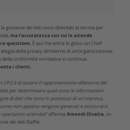
 la gestione dei dati sono diventati la norma per
iali,
ma l’accuratezza con cui le aziende
tra questione.
È qui che entra in gioco un Chief
trategia della privacy all’interno di un’organizzazione,
 della conformità normativa in continua
nta i clienti.
n CPO è di essere il rappresentante-difensore del
ndale per determinare quali sono le informazioni
ntagne di dati che sono in possesso di un’impresa,
 come non appena vengono generati e assicurarsi
le operazioni aziendali”
afferma
Ameesh Divatia
, co-
one dei dati Baffle.