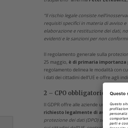
“Il rischio legale consiste nell’inosserv
requisiti specifici in materia di avviso 
elaborazione e restituzione dei dati, no
evidenti e le sanzioni per non conformi
Il regolamento generale sulla protezione
25 maggio,
è di primaria importanza 
regolamento delinea le modalità con cui
i dati dei cittadini dell’UE e offre agli 
2 – CPO obbligatorio
Il GDPR offre alle aziende un altro mo
richiesto legalmente di averne uno.
I
protezione dei dati (DPO) se le aziend
sui cittadini dell’UE, controllano rego