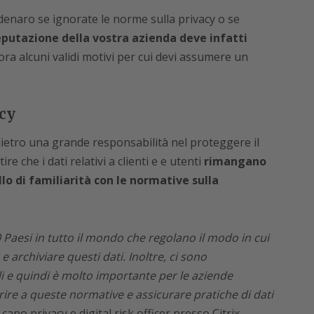
denaro se ignorate le norme sulla privacy o se
eputazione della vostra azienda deve infatti
ora alcuni validi motivi per cui devi assumere un
cy
 dietro una grande responsabilità nel proteggere il
re che i dati relativi a clienti e e utenti
rimangano
llo di familiarità con le normative sulla
00 Paesi in tutto il mondo che regolano il modo in cui
 archiviare questi dati. Inoltre, ci sono
i e quindi è molto importante per le aziende
re a queste normative e assicurare pratiche di dati
, capo privacy e digital risk officer presso Citrix.