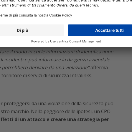
O.
 violazioni dei dati di alto profilo. Esempi come quelli
x
costano alle aziende milioni di dollari.
“Un CPO
are il modo in cui le informazioni di identificazione
di incidenti e può informare la dirigenza aziendale
e potrebbero derivare da una violazione”
afferma
 fornitore di servizi di sicurezza Intralinks.
er proteggersi da una violazione della sicurezza può
stro marchio. Nella peggiore delle ipotesi, un CPO
ffetti di un attacco e creare una strategia per