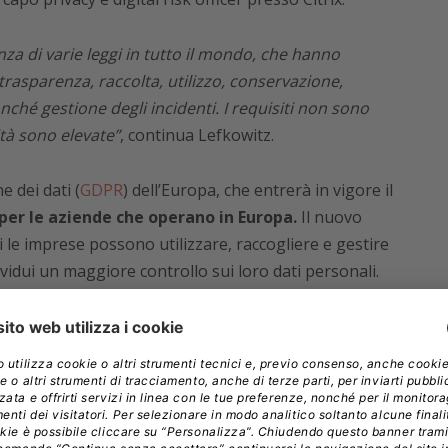
anza di varie leggi in tutto il mondo, che hanno
e trasparenza, raccolta, utilizzo, conservazione,
nché gestione degli incidenti. I requisiti non sono
tà sono elevate”
, continua Lefkowitz.
 dei dati (
GDPR
) dell’Europa, che entrerà in vigore il
per le aziende che operano in Europa.
Il nuovo
 le imprese possono utilizzare, raccogliere e gestire
individui un maggiore controllo sui loro dati personali.
tivo per assumere un CPO:
potrebbe essere
l regolamento infatti impone
“un responsabile della
e elaborano o memorizzano grandi quantità di dati
larmente le persone interessate o sono un’autorità