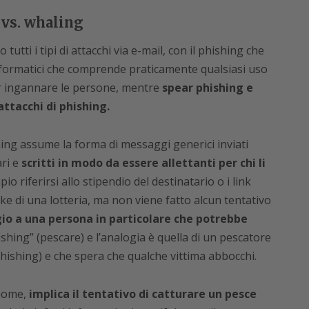
 vs. whaling
utti i tipi di attacchi via e-mail, con il phishing che
informatici che comprende praticamente qualsiasi uso
per ingannare le persone, mentre
spear phishing e
attacchi di phishing.
hing assume la forma di messaggi generici inviati
ari e
scritti in modo da essere allettanti per chi li
io riferirsi allo stipendio del destinatario o i link
ke di una lotteria, ma non viene fatto alcun tentativo
io a una persona in particolare che potrebbe
ishing” (pescare) e l’analogia è quella di un pescatore
phishing) e che spera che qualche vittima abbocchi.
nome,
implica il tentativo di catturare un pesce