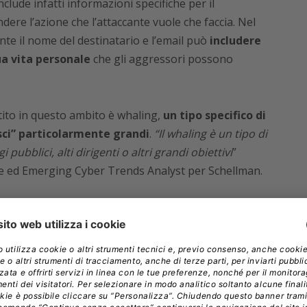
clude infatti informazioni specifiche per il
dere l’azione che l’attaccante vuole che faccia. Nel
nte il nome del destinatario e l’email può
includere
ua vita personale
che gli aggressori possono
tito in questo ambito è whaling,
un tipo specifico di
esci” particolarmente grandi
.
“Il whaling è un tipo di
ubblici, alti dirigenti o altri grandi obiettivi
”
te ed Emerging Cyber Trends Analyst per Schellman.
i di spear phishing
 le informazioni personali di cui hanno bisogno per
a tecnica fondamentale per preparare questi
sso dell’attacco dipende dal fatto che i messaggi siano