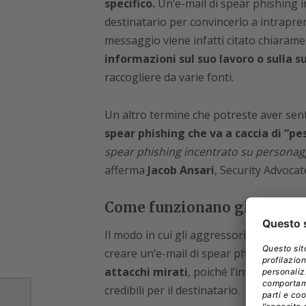
specifico.
Un’e-mail di spear phishing in
destinatario per convincerlo a intrapren
messaggio viene infatti citato chiarame
informazioni sul suo lavoro o sulla s
raccogliere da varie fonti.
Un altro termine che potreste aver sen
spear phishing che va a caccia di “p
spear phishing incentrato su personaggi p
afferma
Jacob Ansari
, Security Advoca
Come funzionano gli attacch
Il modo in cui gli aggressori ottengono
creare un’e-mail di spear phishing
è un
attacchi mirati
, poiché l’intero proce
credibili per il destinatario.