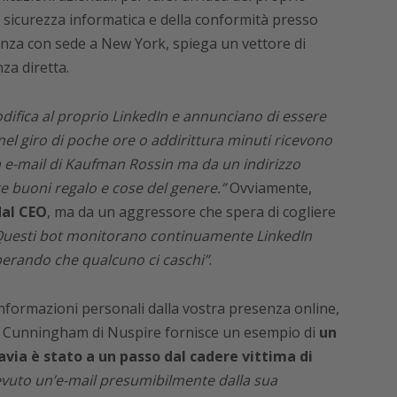
a sicurezza informatica e della conformità presso
nza con sede a New York, spiega un vettore di
za diretta.
fica al proprio LinkedIn e annunciano di essere
nel giro di poche ore o addirittura minuti ricevono
a e-mail di Kaufman Rossin ma da un indirizzo
e buoni regalo e cose del genere.”
Ovviamente,
dal CEO
, ma da un aggressore che spera di cogliere
Questi bot monitorano continuamente LinkedIn
sperando che qualcuno ci caschi”
.
nformazioni personali dalla vostra presenza online,
o. Cunningham di Nuspire fornisce un esempio di
un
avia è stato a un passo dal cadere vittima di
evuto un’e-mail presumibilmente dalla sua