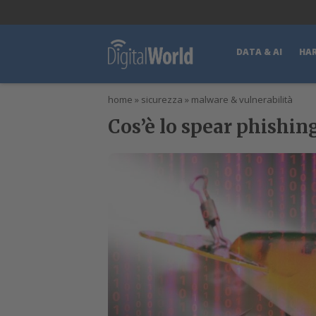
lWorld
Digital Manager
DigitalPartner
CWI Digital Health – Home
DATA & AI
HA
home
»
sicurezza
»
malware & vulnerabilità
Cos’è lo spear phishin