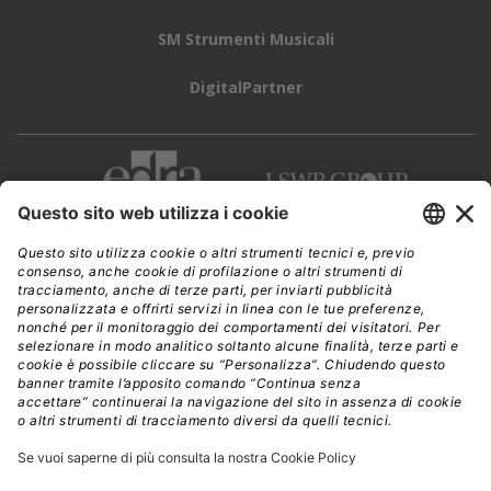
SM Strumenti Musicali
DigitalPartner
CWI è una testata giornalistica di
Edra Edizioni s.r.l.
Direzione, amministrazione, redazione, pubblicità
Viale Enrico Forlanini 21 - 20134 Milano
Tel. +39 02 881841
C.F./P IVA 13002100157
www.edraedizioni.it
|
Privacy
Follow Us