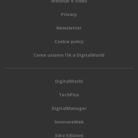
Webinar e Video
Privacy
Newsletter
Cookie policy
Come usiamo l’IA a DigitalWorld
DigitalWorld
TechPlus
DigitalManager
InnovareWeb
Edra Edizioni