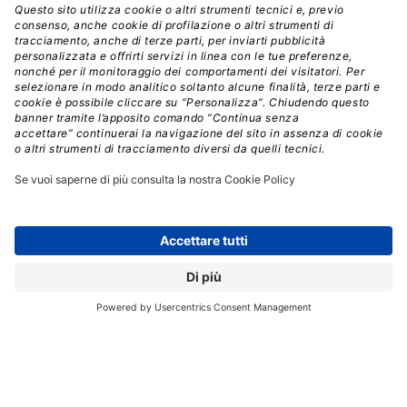
di risposta sempre più brevi.
Leggi anche:
Le app più pazze del food: è qui
il futuro?
Dimenticate le pulsantiere. Le interfacce diventano
schermi touch sempre più grandi
, che oltre a
permettere la selezione dei prodotti, possono
diffondere
video pubblicitari mentre il distributore
non è utilizzato
. Grazie ai sensori di prossimità, lo
schermo cambierà modalità quando una persona si è
avvicinata alla macchina.
Una webcam
riconosce se l’avventore è
uomo o donna
, e propone prodotti
differenti, in base alle statistiche di
consumo.