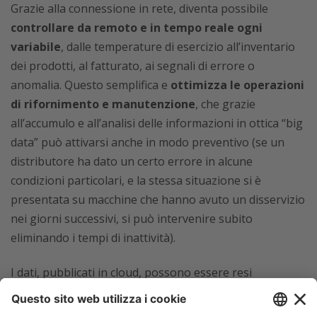
Grazie alla connessione in rete, diventa possibile
controllare da remoto e in tempo reale ogni
variabile
, dalle temperature di esercizio all’inventario
dei prodotti, al fatturato, ai segnali di errore o
anomalia. Questo semplifica e
ottimizza le operazioni
di rifornimento e manutenzione
, che grazie
all’accumulo e all’analisi delle informazioni in ottica “big
data” può attivarsi anche in modo preventivo (se un
distributore ha dato un certo errore in alcune
condizioni particolari, e la stessa situazione si è
presentata su macchine che hanno avuto un disservizio
nei giorni successivi, si può intervenire subito
eliminando i tempi di inattività).
I dati, pubblicati in cloud, possono essere resi
accessibili anche da smartphone e tablet
in uso al
personale addetto ai rifornimenti, permettendo tempi