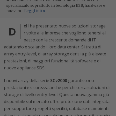
scrivendo per numerose testate online e cartacee. È
specializzato soprattutto in tecnologia B2B, hardware e
nuovi m...
Leggi tutto
ell
ha presentato nuove soluzioni storage
D
rivolte alle imprese che vogliono tenersi al
passo con la crescente domanda di IT
adattando e scalando i loro data center. Si tratta di
array entry-level, di array storage densi a più elevate
prestazioni, di maggiori funzionalità software e di
nuove appliance SDS.
I nuovi array della serie
SCv2000
garantiscono
prestazioni e sicurezza anche per chi cerca soluzioni di
storage di livello entry-level. Questa nuova gamma già
disponibile sul mercato offre protezione dati integrata
per supportare progetti specifici, database e ambienti
di test, o il semplice consolidamento storage. Partendo