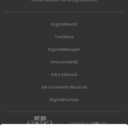
DigitalWorld
TechPlus
DigitalManager
InnovareWeb
Edra Edizioni
SM Strumenti Musicali
DigitalPartner