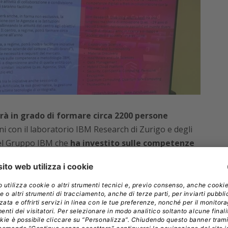
arà in grado di formare circa 2200 persone
ni con il laboratorio IBM Research di Zurigo e degli
del Gruppo IBM che
ha investito sulle competenze
 la Regione Lazio.
 andare in parallelo anche
quelli in sicurezza
l rischio digitale, nell’upskilling e reskilling
o oggi il primo rischio segnalato dalle nostre
per cogliere le opportunità, bisogna preparare le