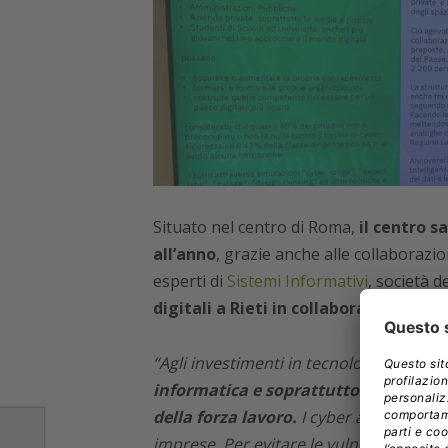
Situato nel centro di Roma,
il centro s
all’anno
, grazie anche alle collaborazio
esperti di
Sistemi Informativi
, società 
digitali a Rieti in collaborazione con
“Agli investimenti in tecnologia devono
informatica e soprattutto in cultura de
della forza lavoro.
I cyber attacchi son
imprese. Per evitare le vulnerabilità e 