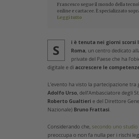
Francesco segue il mondo della tecnol
online e cartacee. È specializzato sopr
Leggi tutto
i è tenuta nei giorni scors
S
Roma
, un centro dedicato al
private del Paese che ha l’obi
digitale e di
accrescere le competenze 
L’evento ha visto la partecipazione tra g
Adolfo Urso
, dell’Ambasciatore degli Sta
Roberto Gualtieri
e del Direttore Gene
Nazionale)
Bruno Frattasi
.
Considerando che,
secondo uno studio 
preoccupa o non fa nulla per i rischi leg