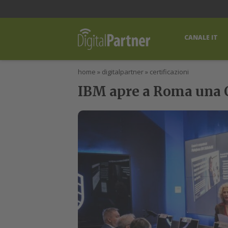
lWorld
Digital Manager
DigitalPartner
CWI Digital Health – Home
CANALE IT
home
»
digitalpartner
»
certificazioni
IBM apre a Roma una 