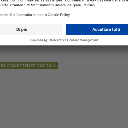
ne digitale. In questo contesto
la collaborazione
lo fondamentale”
,
ha dichiarato il Ministro delle
o
.
DI COMPETENZE DIGITALI