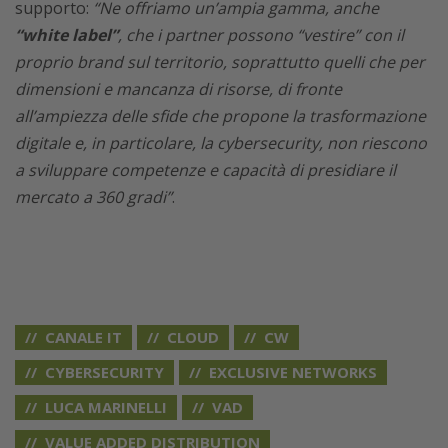
supporto:
“Ne offriamo un’ampia gamma, anche
“white label”
, che i partner possono “vestire” con il
proprio brand sul territorio, soprattutto quelli che per
dimensioni e mancanza di risorse, di fronte
all’ampiezza delle sfide che propone la trasformazione
digitale e, in particolare, la cybersecurity, non riescono
a sviluppare competenze e capacità di presidiare il
mercato a 360 gradi”
.
CANALE IT
CLOUD
CW
CYBERSECURITY
EXCLUSIVE NETWORKS
LUCA MARINELLI
VAD
VALUE ADDED DISTRIBUTION