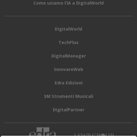
Come usiamo l’IA a DigitalWorld
DigitalWorld
TechPlus
DigitalManager
InnovareWeb
Edra Edizioni
SM Strumenti Musicali
DigitalPartner