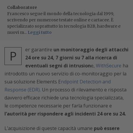
Collaboratore
Francesco segue il mondo della tecnologia dal 1999,
scrivendo per numerose testate online e cartacee. È
specializzato soprattutto in tecnologia B2B, hardware e
nuovi m...
Leggi tutto
er garantire
un monitoraggio degli attacchi
P
24 ore su 24, 7 giorni su 7 alla ricerca di
eventuali segni di intrusion
e,
WithSecure
ha
introdotto un nuovo servizio di co-monitoraggio per la
sua soluzione Elements E
ndpoint Detection and
Response (EDR)
. Un processo di rilevamento e risposta
davvero efficace richiede una tecnologia specializzata,
le competenze necessarie per farla funzionare e
l’autorità per rispondere agli incidenti 24 ore su 24.
L’acquisizione di queste capacità umane
può essere