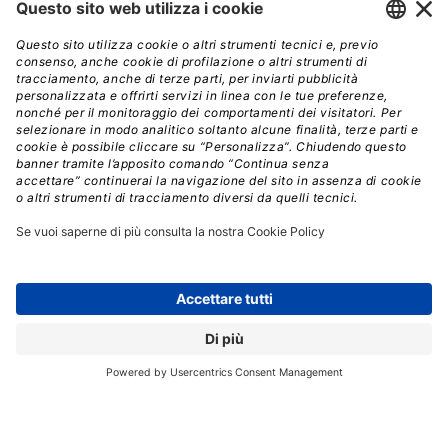
ora a disposizione XDR nativo per accelerare le indagini
con una telemetria completa di endpoint, identità, cloud
e protezione dei dati da tutta la piattaforma
CrowdStrike
XDR Incident Workbench:
Accelera le indagini e i
tempi di risposta con un’esperienza utente ripensata
per EDR/XDR, progettata intorno agli incidenti e non
agli avvisi isolati
Collaborative Incident Command Center
: Lavora
sugli incidenti in tempo reale con gli analisti della
sicurezza da qualsiasi luogo e in qualsiasi momento, da
una fonte di verità unificata
Lightning-Fast Search
: Cerca tra enormi volumi di
dati con una latenza inferiore al secondo per trovare e
sradicare rapidamente gli avversari e i rischi