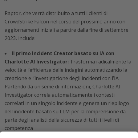
Raptor, che verrà distribuito a tutti i clienti di
CrowdStrike Falcon nel corso del prossimo anno con
aggiornamenti iniziali a partire dalla fine di settembre
2023, include:
Il primo Incident Creator basato su IA con
Charlotte AI Investigator:
Trasforma radicalmente la
velocità e l’efficienza delle indagini automatizzando la
creazione e l’investigazione degli incidenti con l’IA.
Partendo da un seme di informazioni, Charlotte AI
Investigator correla automaticamente i contesti
correlati in un singolo incidente e genera un riepilogo
dell’incidente basato su LLM per la comprensione da
parte degli analisti della sicurezza di tutti i livelli di
competenza
XDR for All:
Tutti i clienti di CrowdStrike EDR hanno