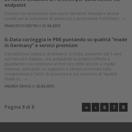
endpoint
Fortinet ha annunciato due nuovi Network Firewall e alcune
novità per la soluzione di sicurezza e protezione FortiClient.
»
FRANCESCO DESTRI
//
21.04.2015
G-Data corteggia le PMI puntando su qualità “made
in Germany” e servizi premium
Il produttore tedesco di antivirus G-Data, presente dal 5 anni
sul mercato italiano, sta ampliando la propria offerta e
guardando con interesse al mercato delle piccole e medie
imprese, puntando su supporto e servizi incentrati sulla
competenza in fatto di sicurezza e sul concetto di “qualità
Made in...
»
ANDREA GRASSI
//
20.04.2015
Pagina 8 di 8
«
‹
6
7
8