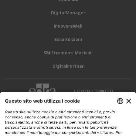
DigitalManager
InnovareWeb
Edra Edizioni
SM Strumenti Musicali
DigitalPartner
CWI è una testata giornalistica di
Edra Edizioni s.r.l.
Direzione, amministrazione, redazione, pubblicità
Viale Enrico Forlanini 21 - 20134 Milano
Tel. +39 02 881841