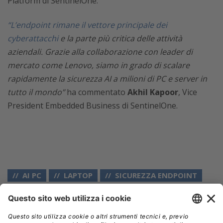
Platform di SentinelOne.
“L’endpoint rimane il vettore principale dei
cyberattacchi
e la parte più critica delle attività
aziendali. Grazie alla collaborazione con leader di
mercato come Lenovo, siamo in grado di scalare
rapidamente la sicurezza AI a milioni di PC e server in
tutto il mondo”
ha commentato
Akhil Kapoor
, Vice
President Embedded Business di SentinelOne.
AI PC
LAPTOP
SICUREZZA ENDPOINT
Aziende:
LENOVO
SENTINELONE