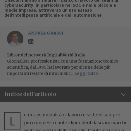
OneCon mirano a ridurre il carico di lavoro dei team di
cybersecurity, in particolare nei SOC e nelle piccole e
medie imprese, attraverso un uso esteso
dell'intelligenza artificiale e dell'automazione
ANDREA GRASSI
Editor del network DigitalWorld Italia
Giornalista professionista con una formazione tecnico-
scientifica, dal 1995 ha lavorato per alcune delle più
importanti testate di informatic...
Leggi tutto
Indice dell'articolo
e nuove modalità di lavoro e sistemi sempre
L
più complessi e interdipendenti lasciano varchi
nella sicurezza delle aziende. L’automazione e