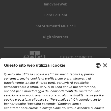
InnovareWeb
Edra Edizioni
SM Strumenti Musicali
DigitalPartner
CWI è una testata giornalistica di
Edra Edizioni s.r.l.
Direzione, amministrazione, redazione, pubblicità
Viale Enrico Forlanini 21 - 20134 Milano
Tel. +39 02 881841
C.F./P IVA 13002100157
www.edraedizioni.it
|
Privacy