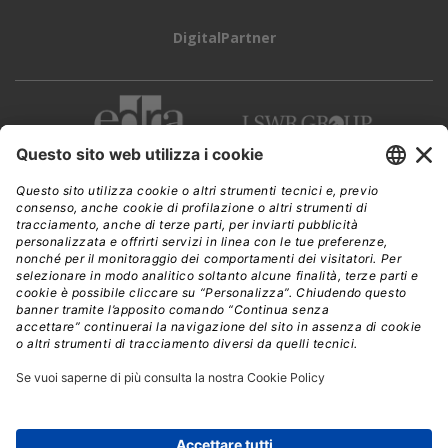
DigitalPartner
CWI è una testata giornalistica di
Edra Edizioni s.r.l.
Direzione, amministrazione, redazione, pubblicità
Viale Enrico Forlanini 21 - 20134 Milano
Tel. +39 02 881841
C.F./P IVA 13002100157
www.edraedizioni.it
|
Privacy
Follow Us