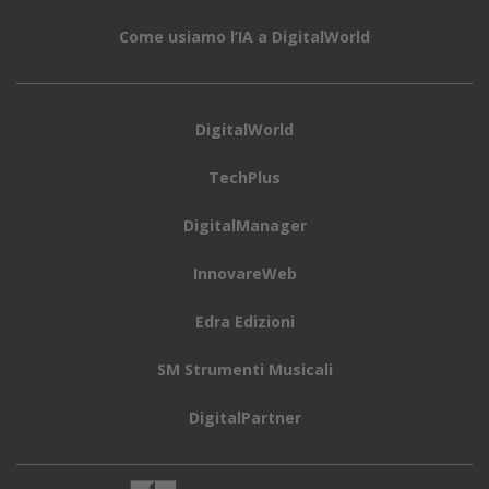
Come usiamo l’IA a DigitalWorld
DigitalWorld
TechPlus
DigitalManager
InnovareWeb
Edra Edizioni
SM Strumenti Musicali
DigitalPartner