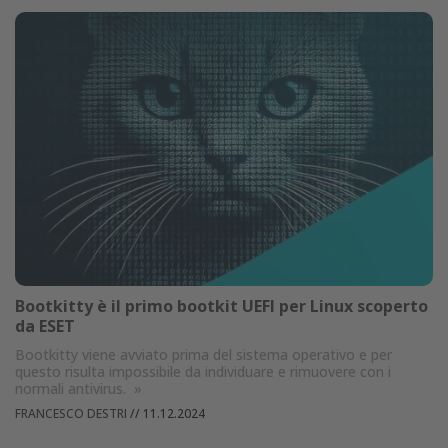
Bootkitty è il primo bootkit UEFI per Linux scoperto
da ESET
Bootkitty viene avviato prima del sistema operativo e per
questo risulta impossibile da individuare e rimuovere con i
normali antivirus.
»
FRANCESCO DESTRI
//
11.12.2024