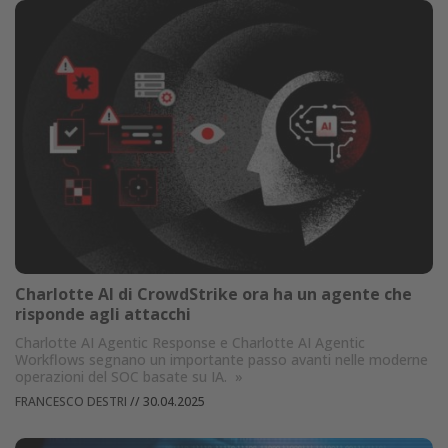
Charlotte AI di CrowdStrike ora ha un agente che
risponde agli attacchi
Charlotte AI Agentic Response e Charlotte AI Agentic
Workflows segnano un importante passo avanti nelle moderne
operazioni del SOC basate su IA.
»
FRANCESCO DESTRI
//
30.04.2025