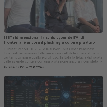
ESET ridimensiona il rischio cyber dell’AI di
frontiera: è ancora il phishing a colpire più duro
Il Threat Report H1 2026 e la survey SMB Cyber Readiness
Index ridimensionano l'allarme sui modelli di frontiera: il rischio
più temuto non è quello più diffuso. In Italia la fiducia dichiarata
dalle aziende convive con una protezione ancora incompleta
»
ANDREA GRASSI
//
21.07.2026