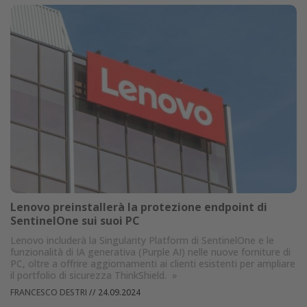
Lenovo preinstallerà la protezione endpoint di
SentinelOne sui suoi PC
Lenovo includerà la Singularity Platform di SentinelOne e le
funzionalità di IA generativa (Purple AI) nelle nuove forniture di
PC, oltre a offrire aggiornamenti ai clienti esistenti per ampliare
il portfolio di sicurezza ThinkShield.
»
FRANCESCO DESTRI
//
24.09.2024