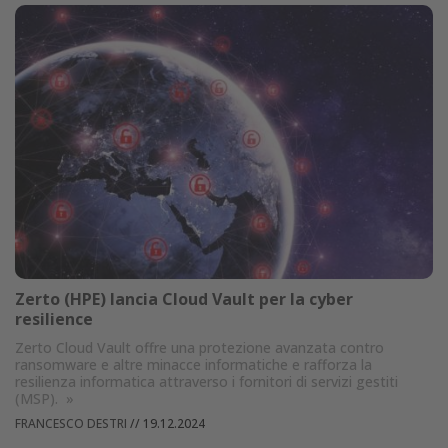
Zerto (HPE) lancia Cloud Vault per la cyber
resilience
Zerto Cloud Vault offre una protezione avanzata contro
ransomware e altre minacce informatiche e rafforza la
resilienza informatica attraverso i fornitori di servizi gestiti
(MSP).
»
FRANCESCO DESTRI
//
19.12.2024