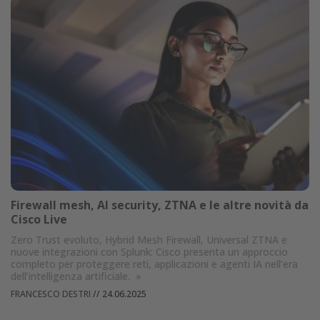
Firewall mesh, AI security, ZTNA e le altre novità da
Cisco Live
Zero Trust evoluto, Hybrid Mesh Firewall, Universal ZTNA e
nuove integrazioni con Splunk: Cisco presenta un approccio
completo per proteggere reti, applicazioni e agenti IA nell’era
dell’intelligenza artificiale.
»
FRANCESCO DESTRI
//
24.06.2025