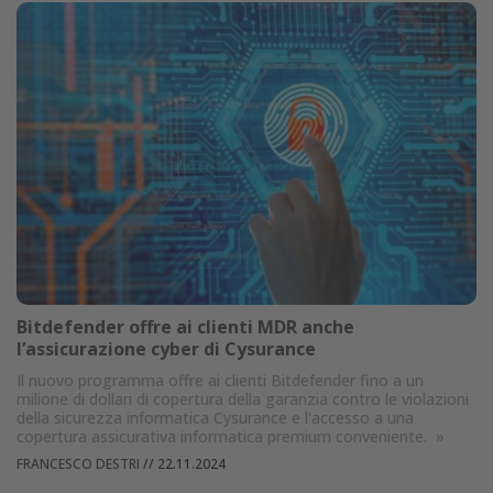
Bitdefender offre ai clienti MDR anche
l’assicurazione cyber di Cysurance
Il nuovo programma offre ai clienti Bitdefender fino a un
milione di dollari di copertura della garanzia contro le violazioni
della sicurezza informatica Cysurance e l'accesso a una
copertura assicurativa informatica premium conveniente.
»
FRANCESCO DESTRI
//
22.11.2024