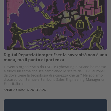
Digital Repatriation: per Eset la sovranità non è una
moda, ma il punto di partenza
L’evento organizzato da ESET e Cyberating a Milano ha messo
a fuoco un tema che sta cambiando le scelte dei CISO europei:
da dove viene la tecnologia di sicurezza che usi? Ne abbiamo
discusso con Samuele Zaniboni, Sales Engineering Manager di
Eset Italia
»
ANDREA GRASSI
//
26.03.2026