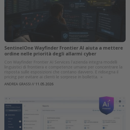
SentinelOne Wayfinder Frontier AI aiuta a mettere
ordine nelle priorità degli allarmi cyber
Con Wayfinder Frontier AI Services l'azienda integra modelli
linguistici di frontiera e competenze umane per concentrare la
risposta sulle esposizioni che contano davvero. E ridisegna il
pricing per evitare ai clienti le sorprese in bolletta.
»
ANDREA GRASSI
//
11.05.2026