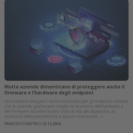
Molte aziende dimenticano di proteggere anche il
firmware e l’hardware degli endpoint
Nonostante mitigare i rischi informatici per gli endpoint richieda
che le aziende gestiscano meglio la sicurezza dell'hardware e
del firmware durante l'intero ciclo di vita dei dispositivi, la
sicurezza della piattaforma è spesso trascurata.
»
FRANCESCO DESTRI
//
23.12.2024