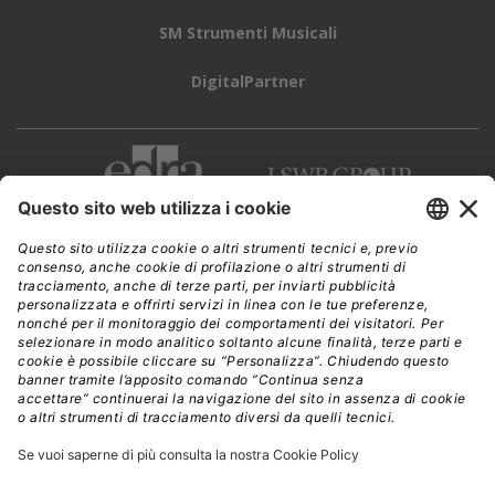
SM Strumenti Musicali
DigitalPartner
CWI è una testata giornalistica di
Edra Edizioni s.r.l.
Direzione, amministrazione, redazione, pubblicità
Viale Enrico Forlanini 21 - 20134 Milano
Tel. +39 02 881841
C.F./P IVA 13002100157
www.edraedizioni.it
|
Privacy
Follow Us