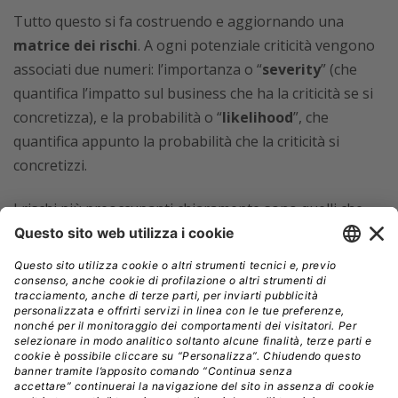
Tutto questo si fa costruendo e aggiornando una
matrice dei rischi
. A ogni potenziale criticità vengono
associati due numeri: l’importanza o “
severity
” (che
quantifica l’impatto sul business che ha la criticità se si
concretizza), e la probabilità o “
likelihood
”, che
quantifica appunto la probabilità che la criticità si
concretizzi.
I rischi più preoccupanti chiaramente sono quelli che
hanno alta importanza e alta probabilità. La matrice dei
rischi è un prezioso strumento per dare la giusta
priorità ai possibili interventi dei team di application
management, per allocare le relative risorse, e per
migliorare la comunicazione tra i team operativi e il
management.
2) Analizzate il funzionamento delle vostre