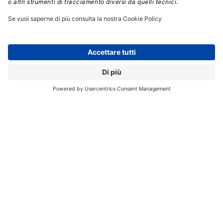
applicazioni
Gli strumenti di
application e infrastructure
analytics
sono fondamentali per capire come le
applicazioni si stanno comportando in ogni momento,
ottimizzare l’ambiente operativo, individuare e risolvere
problemi di performance prima che diventino problemi
di disponibilità, e sapere chi sta usando il vostro
software e per fare cosa.
Esistono molti sistemi a pagamento e gratuiti di
application e infrastructure analytics. Tutti hanno i loro
vantaggi e svantaggi, e come sempre quelli a
pagamento richiedono significativi investimenti, ma
sono più personalizzabili, e molti comprendono
funzioni di AI
che analizzano nel dettaglio il
comportamento delle vostre applicazioni e forniscono