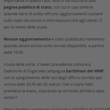
importante in questi casi). Non si ha notizia di una
pagina pubblica di stato
, con cui in casi simili le
aziende serie di solito offrono aggiornamenti costanti
sullo stato dei servizi e informazioni utili agli utenti. O
per lo meno delle scuse.
Nessun aggiornamento
è stato pubblicato nemmeno
quando alcuni servizi sono tornati disponibili, a partire
dalle 19.00.
Ironia della sorte, il tweet precedente comunica
l’adesione di Sogei alla campagna
EarthHour del WWF
,
con lo spegnimento delle luci degli uffici e corridoi per
un’ora dalle 20:30 del 26 marzo. Che si siano fatti
prendere la mano, staccando la corrente all’intero data
center?
https://twitter.com/Sogei_SpA/status/1507651251072344