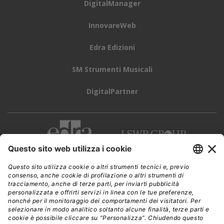
DigitalManager
InnovareWeb
Edra Edizioni
SM Strumenti Musicali
DigitalPartner
CWI è una testata giornalistica di
Edra Edizioni s.r.l.
Direzione, amministrazione, redazione, pubblicità
Viale Enrico Forlanini 21 - 20134 Milano
Tel. +39 02 881841
C.F./P IVA 13002100157
www.edraedizioni.it
|
Privacy