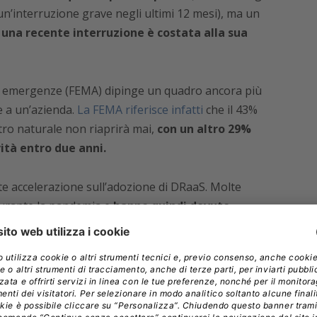
un’interruzione grave negli ultimi 12 mesi), ma un
e
una recente interruzione è costata alla sua
le emergenze (FEMA) dipinge un quadro ancora più
e a un’azienda.
La FEMA riferisce infatti
che il 43%
tro naturale non riaprirà mai,
con un altro 29%
vità entro due anni.
e accelerazione sull’adozione di DRaaS. Molte
durante la pandemia e
hanno quindi dovuto
covery
. DRaaS offre una scorciatoia per i problemi di
e il DR da una spesa CAPEX a una spesa OPEX.
no e le aziende spostano online gran parte delle loro
 best practice di backup 3-2-1 non è più