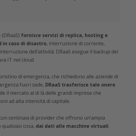
e (DRaaS)
fornisce servizi di replica, hosting e
d in caso di disastro
, interruzione di corrente,
nterruzione dell’attività. DRaaS esegue il backup dei
ura IT nel cloud.
ipristino di emergenza, che richiedono alle aziende di
emergenza fuori sede,
DRaaS trasferisce tale onere
de il mercato al di là delle grandi imprese che
i ad alta intensità di capitale.
con centinaia di provider che offrono un’ampia
 qualsiasi cosa,
dai dati alle macchine virtuali