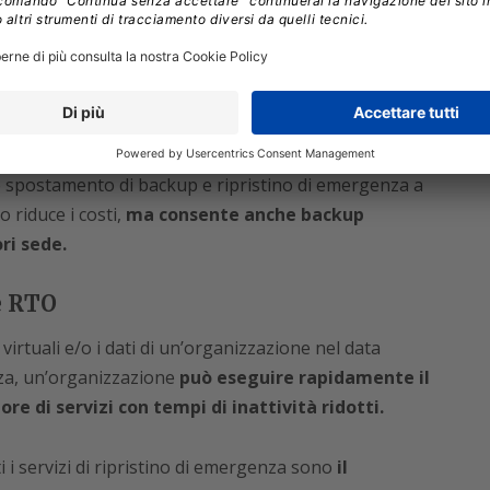
iede infatti
tre copie dei dati
: dati operativi, una
genere, la copia in loco viene eseguita
te,
ma la copia fuori sede viene aggiornata solo
li erano adeguati,
ma oggi una settimana o un
 spostamento di backup e ripristino di emergenza a
o riduce i costi,
ma consente anche backup
ri sede.
e RTO
 virtuali e/o i dati di un’organizzazione nel data
nza, un’organizzazione
può eseguire rapidamente il
ore di servizi con tempi di inattività ridotti.
 i servizi di ripristino di emergenza sono
il