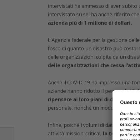
intervistati ha ammesso di aver subito 
intervistato su sei ha anche riferito ch
azienda più di 1 milione di dollari.
L’Agenzia federale per la gestione del
fosco di quanto un disastro può costar
delle organizzazioni colpite da un disas
delle organizzazioni che cessa l’atti
Anche il COVID-19 ha impresso una fort
aziende hanno ridotto il personale IT 
ripensare ai loro piani di disaster re
personale, nonché un modo per spostar
Infine, poiché i volumi di dati aumenta
attività mission-critical,
la tradizionale