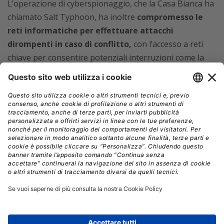
L’operazione di cyberspionaggio,
che la Casa Bianca ha
chiamato
Salt Typhoon,
ha inoltre
compromesso le
reti informatiche per effettuare attacchi
dirompenti in caso di conflitto,
con l’accesso a reti
chiave per consentire potenziali interruzioni come la
manipolazione dei sistemi di riscaldamento,
ventilazione e condizionamento dell’aria nei data
center, o l’interruzione dei controlli critici dell’energia e
dell’acqua.
Come se non bastasse questo clima già molto teso, il
senatore
Richard Blumenthal
ha avvertito che le
attività delle aziende tecnologiche americane in Cina
rappresentano un rischio per la sicurezza nazionale.
Blumenthal ha criticato soprattutto
Elon Musk
e
SpaceX,
sottolineando la dipendenza economica di
Tesla dalla Cina, così come Apple,
accusata di