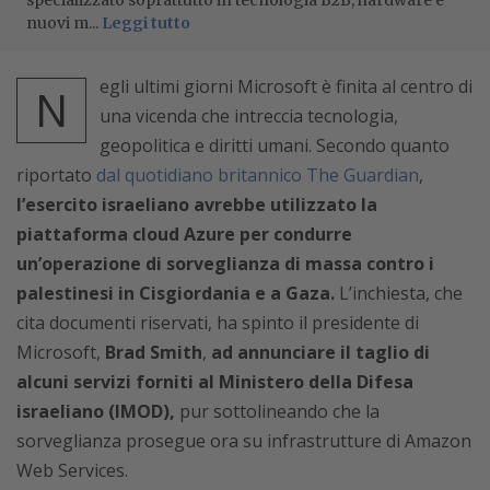
specializzato soprattutto in tecnologia B2B, hardware e
nuovi m...
Leggi tutto
egli ultimi giorni Microsoft è finita al centro di
N
una vicenda che intreccia tecnologia,
geopolitica e diritti umani. Secondo quanto
riportato
dal quotidiano britannico The Guardian
,
l’esercito israeliano avrebbe utilizzato la
piattaforma cloud Azure per condurre
un’operazione di sorveglianza di massa contro i
palestinesi in Cisgiordania e a Gaza.
L’inchiesta, che
cita documenti riservati, ha spinto il presidente di
Microsoft,
Brad Smith
,
ad annunciare il taglio di
alcuni servizi forniti al Ministero della Difesa
israeliano (IMOD),
pur sottolineando che la
sorveglianza prosegue ora su infrastrutture di Amazon
Web Services.