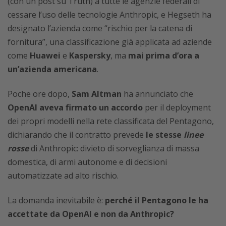
(con un post su Truth) a tutte le agenzie federali di
cessare l’uso delle tecnologie Anthropic, e Hegseth ha
designato l’azienda come “rischio per la catena di
fornitura”, una classificazione già applicata ad aziende
come
Huawei
e
Kaspersky
, ma
mai prima d’ora a
un’azienda americana
.
Poche ore dopo,
Sam Altman
ha annunciato che
OpenAI aveva firmato un accordo
per il deployment
dei propri modelli nella rete classificata del Pentagono,
dichiarando che il contratto prevede
le stesse
li
nee
rosse
di Anthropic: divieto di sorveglianza di massa
domestica, di armi autonome e di decisioni
automatizzate ad alto rischio.
La domanda inevitabile è:
perché il Pentagono le ha
accettate da OpenAI e non da Anthropic?