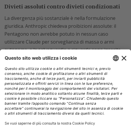
Divieti assoluti contro divieti condizionati
La divergenza più sostanziale è nella formulazione
giuridica. Anthropic chiedeva proibizioni assolute: il
Pentagono non avrebbe potuto in nessun caso
utilizzare Claude per sorveglianza di massa o armi
autonome, e le salvaguardie a riguardo sono inserite
nella
Costituzione di Claude
, una bussola morale
incastonata nel modello.
OpenAI ha accettato la formula contrattuale
che
stabilisce che il Dipartimento della Difesa può usare l’IA
“per tutti gli scopi leciti”
, inserendo clausole che vietano
queste pratiche solo nella misura in cui sono già vietate
dalla legislazione vigente, che per esempio impedisce
all’esercito e alla CIA di spiare i cittadini americani sul
suo territorio.