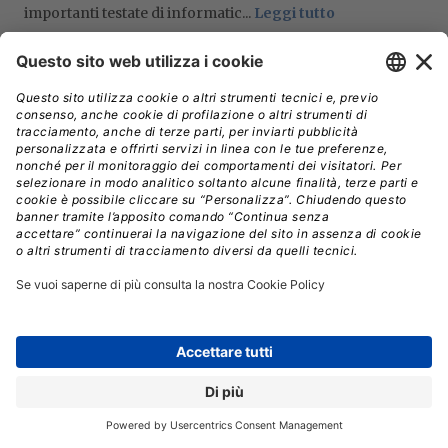
importanti testate di informatic...
Leggi tutto
penAI, l’azienda partecipata anche da
O
Microsoft e produttrice del rivoluzionario
sistema di intelligenza artificiale generativa
ChatGPT
, ha annunciato questa settimana che
permetterà agli utenti di disattivare la funzione di
cronologia delle chat. La mossa viene vista come una
risposta parziale a regolatori e aziende preoccupate
per la sicurezza dei dati forniti dagli utenti a ChatGPT.
Oltre a evitare che le conversazioni rimangano
accessibili nella parte sinistra della finestra
dell’applicazione, la funzione
Cronologia disabilitata
permette anche di evitare che
le conversazioni
vengano usate per addestrare versioni successive
del modello linguistico. Saranno
comunque