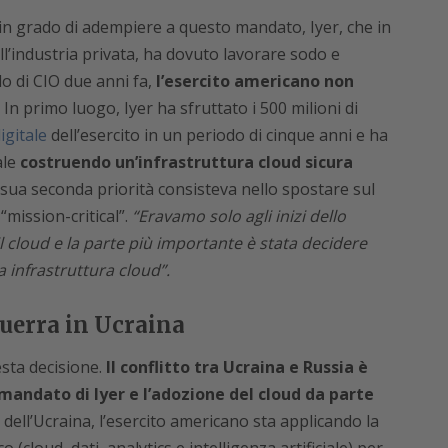
 in grado di adempiere a questo mandato, Iyer, che in
l’industria privata, ha dovuto lavorare sodo e
 di CIO due anni fa,
l’esercito americano non
.
In primo luogo, Iyer ha sfruttato i 500 milioni di
igitale
dell’esercito in un periodo di cinque anni e ha
ale
costruendo un’infrastruttura cloud sicura
sua seconda priorità consisteva nello spostare
sul
 “mission-critical”.
“Eravamo solo agli inizi dello
l cloud e la parte più importante è stata decidere
infrastruttura cloud”.
guerra in Ucraina
sta decisione.
Il conflitto tra Ucraina e Russia è
l mandato di Iyer
e l’adozione del cloud da parte
dell’Ucraina, l’esercito americano sta applicando la