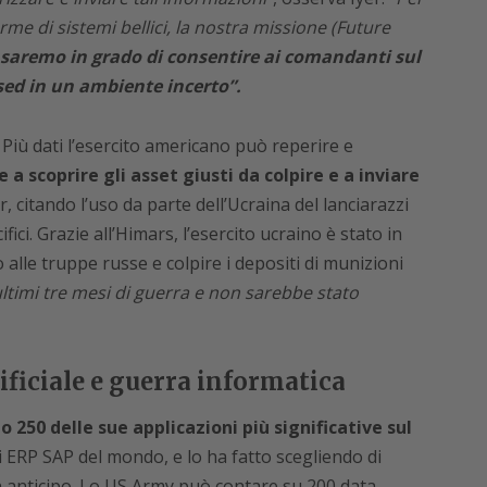
rme di sistemi bellici, la nostra missione (Future
saremo in grado di consentire ai comandanti sul
ed in un ambiente incerto”.
Più dati l’esercito americano può reperire e
 a scoprire gli asset giusti da colpire e a inviare
r, citando l’uso da parte dell’Ucraina del lanciarazzi
ci. Grazie all’Himars, l’esercito ucraino è stato in
o alle truppe russe e colpire i depositi di munizioni
ultimi tre mesi di guerra e non sarebbe stato
tificiale e guerra informatica
o 250 delle sue applicazioni più significative sul
i ERP SAP del mondo, e lo ha fatto scegliendo di
i in anticipo. Lo US Army può contare su 200 data