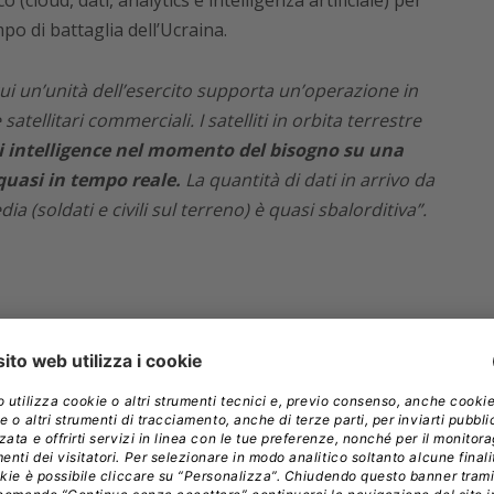
(cloud, dati, analytics e intelligenza artificiale) per
mpo di battaglia dell’Ucraina.
 cui un’unità dell’esercito supporta un’operazione in
satellitari commerciali. I satelliti in orbita terrestre
di intelligence nel momento del bisogno su una
quasi in tempo reale.
La quantità di dati in arrivo da
edia (soldati e civili sul terreno) è quasi sbalorditiva”.