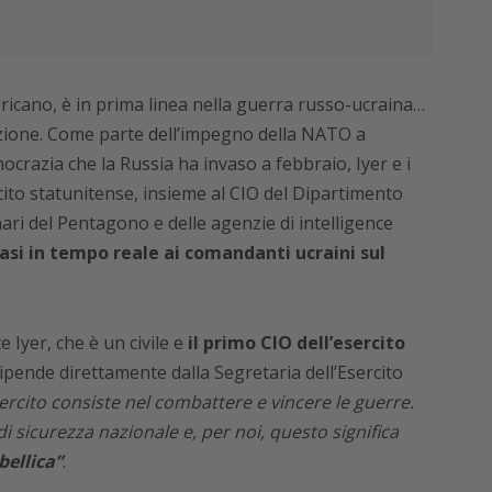
ericano, è in prima linea nella guerra russo-ucraina…
tazione. Come parte dell’impegno della NATO a
crazia che la Russia ha invaso a febbraio, Iyer e i
ercito statunitense, insieme al CIO del Dipartimento
onari del Pentagono e delle agenzie di intelligence
si in tempo reale ai comandanti ucraini sul
ce Iyer, che è un civile e
il primo CIO dell’esercito
pende direttamente dalla Segretaria dell’Esercito
esercito consiste nel combattere e vincere le guerre.
di sicurezza nazionale e, per noi, questo significa
bellica”
.