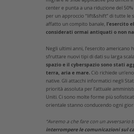
center e punta a una riduzione del 50% d
per un approccio “lift&shift” di tutte le 
affatto un compito banale,
l’esercito 
considerati ormai antiquati o non nat
Negli ultimi anni, l’esercito americano 
sfruttare nuovi tipi di dati su larga scal
spazio e il cyberspazio sono stati agg
terra, aria e mare.
Ciò richiede un’eno
native. Gli attacchi informatici negli Sta
priorità assoluta per l’attuale amministr
Uniti. Ci sono molte forme più sofisticat
orientale stanno conducendo ogni gior
“Avremo a che fare con un avversario t
interrompere le comunicazioni sul ca