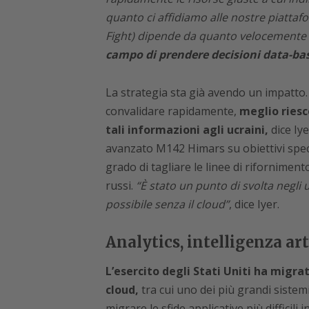
quanto ci affidiamo alle nostre piattafo
Fight) dipende da quanto velocemente
campo di prendere decisioni data-bas
La strategia sta già avendo un impatto. 
convalidare rapidamente,
meglio riesce
tali informazioni agli ucraini,
dice Iye
avanzato M142 Himars su obiettivi specifi
grado di tagliare le linee di riforniment
russi.
“È stato un punto di svolta negli 
possibile senza il cloud”
, dice Iyer.
Analytics, intelligenza ar
L’esercito degli Stati Uniti ha migrat
cloud,
tra cui uno dei più grandi sistem
migrare le sfide applicative più difficil