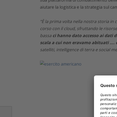
sua piattaforma di combattimento bellico 
aiutare la logistica e la strategia sul ca
“È la prima volta nella nostra storia in
corso con il cloud, sfruttando le risorse 
bassa
ci hanno dato accesso ai dati 
scala a cui non eravamo abituati …. 
satelliti, intelligence di terra e social m