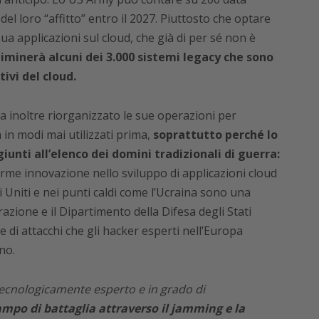
el loro “affitto” entro il 2027. Piuttosto che optare
sua applicazioni sul cloud, che già di per sé non è
eliminerà alcuni dei 3.000 sistemi legacy che sono
ivi del cloud.
ha inoltre riorganizzato le sue operazioni per
a in modi mai utilizzati prima,
soprattutto perché lo
iunti all’elenco dei domini tradizionali di guerra:
rme innovazione nello sviluppo di applicazioni cloud
ti Uniti e nei punti caldi come l’Ucraina sono una
azione e il Dipartimento della Difesa degli Stati
e di attacchi che gli hacker esperti nell’Europa
no.
ecnologicamente esperto e in grado di
mpo di battaglia attraverso il jamming e la