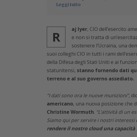
Leggi tutto
aj Iyer
, CIO dell’esercito am
R
e non si tratta di un’eserci
sostenere l’Ucraina, una demo
suoi colleghi CIO in tutti i rami dell’es
della Difesa degli Stati Uniti e ai funzi
statunitensi,
stanno fornendo dati qua
terreno e al suo governo assediato.
“I dati sono ora le nuove munizioni”
, di
americano
, una nuova posizione che di
Christine Wormuth
.
“L’attività di un 
Siamo qui per servire i nostri interessi 
rendere il nostro cloud una capacità 