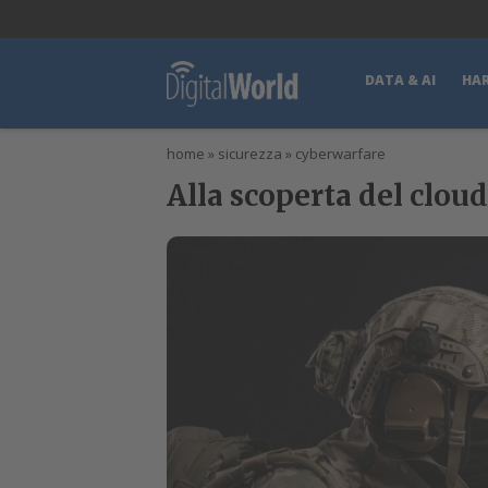
lWorld
Digital Manager
DigitalPartner
CWI Digital Health – Home
DATA & AI
HA
home
»
sicurezza
»
cyberwarfare
Alla scoperta del cloud