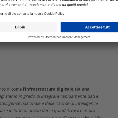
nto di come
l’infrastruttura digitale
sia una
gi siamo in grado di integrare rapidamente dati e
telligence nazionale e dalle risorse di intelligence
dare le fonti di questi dati e quindi trovare molto
izzare e inviare tali informazioni”
, osserva Iyer.
“Per