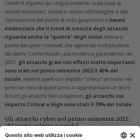
i livelli di impatto dei singoli incidenti, sulla base di
aspetti economici, sociali e relativi all’immagine e alle
ripercussioni dal punto di vista geopolitico e
hanno
evidenziato che il trend di crescita degli attacchi
riguarda anche la “qualità” degli stessi
messa a
punto dai cyber criminali, che agisce da moltiplicatore
dei danni. Confermando una tendenza già evidente nel
2021,
gli attacchi gravi con effetti molto importanti
sono stati nel primo semestre 2022 il 45% del
totale
, mentre quelli con impatto “critico” arrivano nei
primi sei mesi di quest’anno a rappresentare un terzo
di tutti gli attacchi. Nel complesso,
gli attacchi con
impatto Critical e High sono stati il 78% del totale.
Gli attacchi cyber nel primo semestre 2022:
chi viene colpito e perché
I ricercatori di Clusit hanno classificato le vittime di