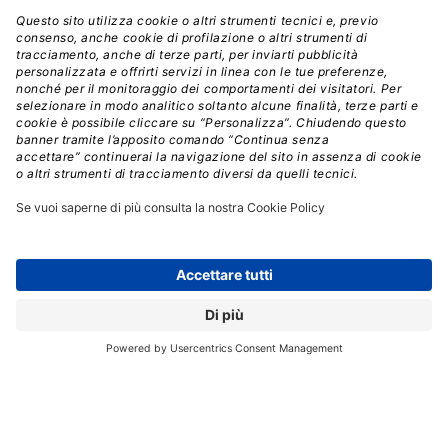
attacchi nel primo semestre del 2022 secondo una
tassonomia derivata da standard internazionali:
tenendo come base di raffronto il primo semestre 2021,
nel primo semestre 2022
la crescita maggiore nel
numero di attacchi gravi si osserva verso le
categorie “Multiple targets” (+108,3%).
Ciò significa
che i cyber criminali tendono ora a colpire in maniera
indifferenziata obiettivi molteplici, piuttosto che
bersagli specifici. Questa crescita a tre cifre porta nel
primo semestre 2022 la categoria “Multiple Targets” in
testa alla classifica delle vittime anche in termini
percentuali, rappresentando il 22% del totale.