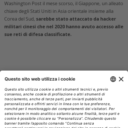
Washington Post il mese scorso, il Giappone, un alleato
chiave degli Stati Uniti in Asia orientale insieme alla
Corea del Sud,
sarebbe stato attaccato da hacker
militari cinesi che nel 2020 hanno avuto accesso alle
sue reti di difesa classificate.
CINA
GRUPPO HACKER
HACKER
NSA
// Data pubblicazione: 28.09.2023
CONDIVIDI: