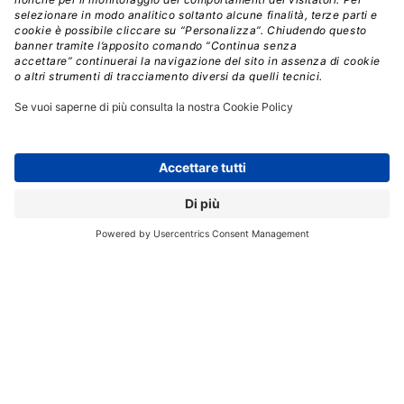
KASPERSKY LAB
MALWARE
PHISHING FINANZIARIO
PHISING
TRUFFE ONLINE
// Data pubblicazione: 24.02.2017
CONDIVIDI:
Registrati per ricevere la
newsletter e accedere ai
contenuti insider