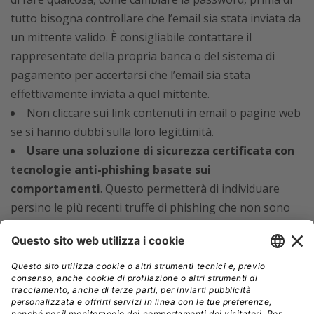
tutto bisogna controllare che l’email sia stata inviata da
un mittente valido. È consigliabile contattare il
rappresentate della propria banca o del sistema di
pagamento per accertarsi che l’email sia stata
effettivamente inviata a quel mittente.
Non cliccare sui link contenuti in email o pagine web
se si hanno dubbi sulla loro legittimità.
Usare una soluzione di sicurezza certificata con
tecnologie anti-phishing basate sui
comportamenti
. Questo permetterà di individuare
persino le più recenti truffe di phishing che non sono
ancora state aggiunte al database anti-phishing.