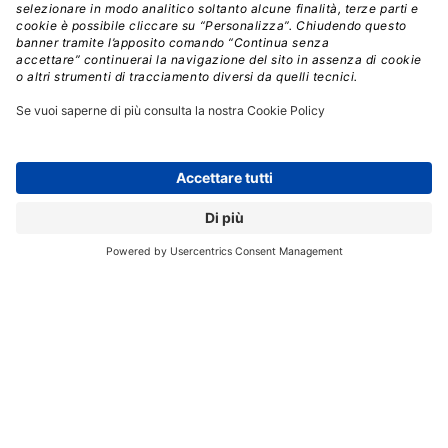
ulteriormente le vulnerabilità”
,
ha concluso Takkar.
ATTACCHI CYBER
IA SICUREZZA
INTELLIGENZA ARTIFICIALE
// Data pubblicazione: 27.05.2024
CONDIVIDI: