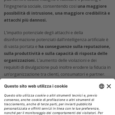
l’ingegneria sociale, consentendo così
una maggiore
possibilità di intrusione, una maggiore credibilità e
attacchi più dannosi.
L’impatto potenziale degli attacchi e della
disinformazione potenziati dall’intelligenza artificiale è
di vasta portata e
ha conseguenze sulla reputazione,
sulla produttività e sulla capacità di risposta delle
organizzazioni.
L’aumento delle violazioni e dei
requisiti di divulgazione può inoltre erodere la fiducia in
un’organizzazione tra clienti, consumatori e partner.
“La velocità e la qualità degli attacchi e della
disinformazione potenziati dall’intelligenza artificiale
ostacolano anche la capacità dei team di sicurezza
informatica di
rispondere e adattarsi al nuovo
panorama della sicurezza, amplificandone