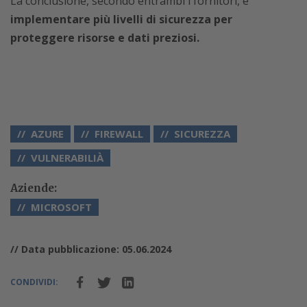
La conclusione, secondo entrambi i fornitori, è
implementare più livelli di sicurezza per
proteggere risorse e dati preziosi.
AZURE
FIREWALL
SICUREZZA
VULNERABILIÀ
Aziende:
MICROSOFT
// Data pubblicazione: 05.06.2024
CONDIVIDI: