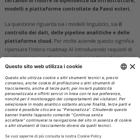
cercando di ridurre la dipendenza da infrastrutture,
modelli e piattaforme controllate da Paesi esteri.
La questione riguarda sia i modelli linguistici, sia
il
controllo dei dati, delle pipeline analitiche e delle
piattaforme cloud.
Per molte aziende questo significa
ripensare l’intera roadmap AI introducendo requisiti di
localizzazione, resilienza operativa e indipendenza
tecnologica. La geopolitica entra così direttamente
nell’architettura dei sistemi D&A,
trasformando la
gestione dei dati in un tema strategico nazionale
oltre che aziendale.