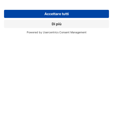
Crediti: Shutterstock
L’importanza delle decisioni
Parallelamente,
cresce l’attenzione verso i rischi
generati dagli agenti AI autonomi.
Gartner evidenzia
come questi sistemi stiano iniziando a prendere
decisioni sempre più rilevanti a livello operativo, tattico
e persino strategico. In assenza di controlli strutturati,
il rischio di errori, discriminazioni, violazioni
normative o danni reputazionali aumenta