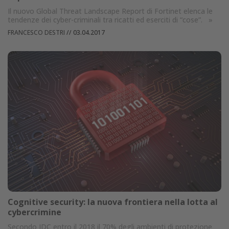
Il nuovo Global Threat Landscape Report di Fortinet elenca le
tendenze dei cyber-criminali tra ricatti ed eserciti di “cose”.
»
FRANCESCO DESTRI
//
03.04.2017
Cognitive security: la nuova frontiera nella lotta al
cybercrimine
Secondo IDC entro il 2018 il 70% degli ambienti di protezione