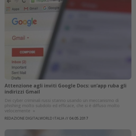
Attenzione agli inviti Google Docs: un’app ruba gli
indirizzi Gmail
Dei cyber criminali russi stanno usando un meccanismo di
phishing molto subdolo ed efficace, che si è diffuso molto
velocemente
»
REDAZIONE DIGITALWORLD ITALIA
//
04.05.2017