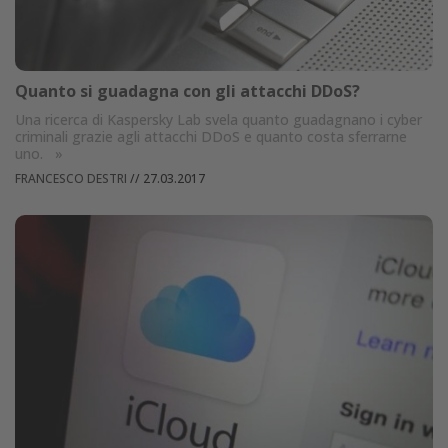
Quanto si guadagna con gli attacchi DDoS?
Una ricerca di Kaspersky Lab svela quanto guadagnano i cyber
criminali grazie agli attacchi DDoS e quanto costa sferrarne
uno.
»
FRANCESCO DESTRI
//
27.03.2017