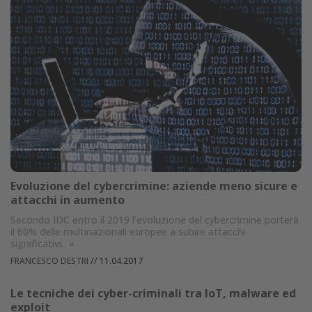
Evoluzione del cybercrimine: aziende meno sicure e
attacchi in aumento
Secondo IDC entro il 2019 l’evoluzione del cybercrimine porterà
il 60% delle multinazionali europee a subire attacchi
significativi.
»
FRANCESCO DESTRI
//
11.04.2017
Le tecniche dei cyber-criminali tra IoT, malware ed
exploit