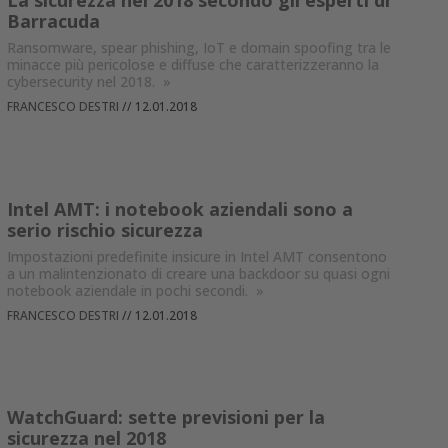
La sicurezza nel 2018 secondo gli esperti di
Barracuda
Ransomware, spear phishing, IoT e domain spoofing tra le
minacce più pericolose e diffuse che caratterizzeranno la
cybersecurity nel 2018.
»
FRANCESCO DESTRI
//
12.01.2018
Intel AMT: i notebook aziendali sono a
serio rischio sicurezza
Impostazioni predefinite insicure in Intel AMT consentono
a un malintenzionato di creare una backdoor su quasi ogni
notebook aziendale in pochi secondi.
»
FRANCESCO DESTRI
//
12.01.2018
WatchGuard: sette previsioni per la
sicurezza nel 2018