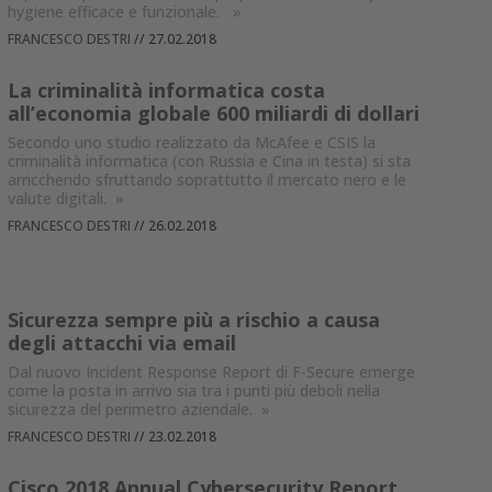
hygiene efficace e funzionale.
»
FRANCESCO DESTRI
//
27.02.2018
La criminalità informatica costa
all’economia globale 600 miliardi di dollari
Secondo uno studio realizzato da McAfee e CSIS la
criminalità informatica (con Russia e Cina in testa) si sta
arricchendo sfruttando soprattutto il mercato nero e le
valute digitali.
»
FRANCESCO DESTRI
//
26.02.2018
Sicurezza sempre più a rischio a causa
degli attacchi via email
Dal nuovo Incident Response Report di F-Secure emerge
come la posta in arrivo sia tra i punti più deboli nella
sicurezza del perimetro aziendale.
»
FRANCESCO DESTRI
//
23.02.2018
Cisco 2018 Annual Cybersecurity Report