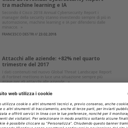
tra machine learning e IA
Secondo il Cisco 2018 Annual Cybersecurity Report i
manager della security stanno investendo sempre di più in
automazione, machine learning e IA per difendersi dalle
minacce.
»
FRANCESCO DESTRI
//
23.02.2018
Attacchi alle aziende: +82% nel quarto
trimestre del 2017
I dati contenuti nel nuovo Global Threat Landscape Report
di Fortinet mettono in luce una situazione sempre più
grave per gli attacchi alle aziende.
»
FRANCESCO DESTRI
//
22.02.2018
Sicurezza in Italia nel 2017: 16 milioni di
utenti sotto attacco