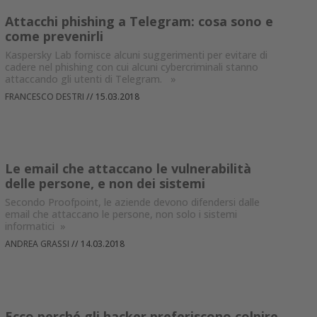
Attacchi phishing a Telegram: cosa sono e
come prevenirli
Kaspersky Lab fornisce alcuni suggerimenti per evitare di
cadere nel phishing con cui alcuni cybercriminali stanno
attaccando gli utenti di Telegram.
»
FRANCESCO DESTRI
//
15.03.2018
Le email che attaccano le vulnerabilità
delle persone, e non dei sistemi
Secondo Proofpoint, le aziende devono difendersi dalle
email che attaccano le persone, non solo i sistemi
informatici
»
ANDREA GRASSI
//
14.03.2018
Ecco perché gli hacker preferiscono colpire