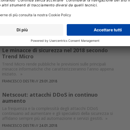
Il Norton Cyber Security Insights Report 2017 di Symantec
dipinge uno scenario della sicurezza in Italia a dir poco
fosco.
»
FRANCESCO DESTRI
//
08.02.2018
Le minacce di sicurezza nel 2018 secondo
Trend Micro
Trend Micro rende pubbliche le previsioni sulle principali
minacce informatiche che caratterizzeranno l’anno appena
iniziato.
»
FRANCESCO DESTRI
//
29.01.2018
Netscout: attacchi DDoS in continuo
aumento
La frequenza e la complessità degli attacchi DDoS
continuano ad aumentare e gli specialisti della sicurezza si
affidano sempre più ad automazione e servizi gestiti.
»
FRANCESCO DESTRI
//
24.01.2018