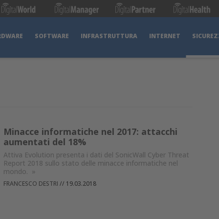
RDWARE
SOFTWARE
INFRASTRUTTURA
INTERNET
SICUREZ
Minacce informatiche nel 2017: attacchi
aumentati del 18%
Attiva Evolution presenta i dati del SonicWall Cyber Threat
Report 2018 sullo stato delle minacce informatiche nel
mondo.
»
FRANCESCO DESTRI
//
19.03.2018