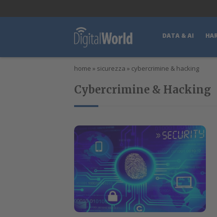
lWorld
Digital Manager
DigitalPartner
CWI Digital Health – Home
DATA & AI
HA
home
»
sicurezza
»
cybercrimine & hacking
Cybercrimine & Hacking