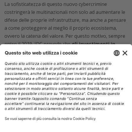
La sofisticatezza di questo nuovo cybercrimine
costringerà le multinazionali non solo ad aumentare le
difese delle proprie infrastrutture, ma anche a pensare
a come proteggere al meglio il proprio ecosistema,
ovvero la catena del valore. Per questo motivo, sempre
entro il 2019, IDC prevede che
gli investimenti in
cybersecurity rivolti alla supply chain saliranno al
25% del totale della spesa in sicurezza.
Proteggere la catena del valore non sarà affatto un
compito facile. Da una parte perché il processo
coinvolge una moltitudine di partner commerciali e
industriali con una miriade di sistemi IT e processi di
business. Dall’altra perché l’adozione crescente di
tecnologie e reti IoT, se è vero che migliora lo scambio
e la raccolta dei dati,
aumenta anche il rischio di falle
lungo l’intera catena.