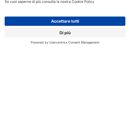
aziende, è stato di gran lunga quello più colpito. Il
Manifatturiero, con il 17% delle infezioni, così come i
settori Finanziario, Assicurativo e Immobiliare e della
Pubblica Amministrazione hanno fatto registrare
numeri particolarmente elevati.
Secondo Symantec adottare un approccio su più livelli
alla sicurezza dei dati consente di ridurre le possibilità
di infezione e ciò può essere fatto in tre modi.
1 – Prevenzione: sicurezza delle email, prevenzione
delle intrusion, analisi dei download, protezione del
browser, Proactive Exploit Protection (PEP).
2 – Contenimento: l’avanzato motore dell’antivirus
include tecnologie di apprendimento euristiche, tra cui
SONAR e Sapient.