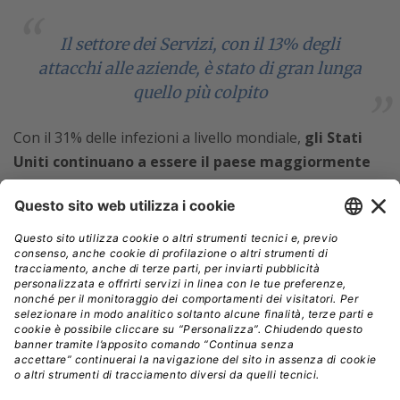
Il settore dei Servizi, con il 13% degli
attacchi alle aziende, è stato di gran lunga
quello più colpito
Con il 31% delle infezioni a livello mondiale,
gli Stati
Uniti continuano a essere il paese maggiormente
colpito dal ransomware. Italia (prima in Europa),
Giappone, Olanda, Germania, Regno Unito, Canada,
Belgio, India e Australia completano la Top 10
.
Mentre la maggior parte (57%) delle vittime continuano
a essere i consumatori, i trend a lungo termine indicano
una crescita lenta ma costante negli
attacchi
ransomware ai danni delle aziende più che dei
singoli individui.
Il settore dei Servizi, con il 13% degli attacchi alle