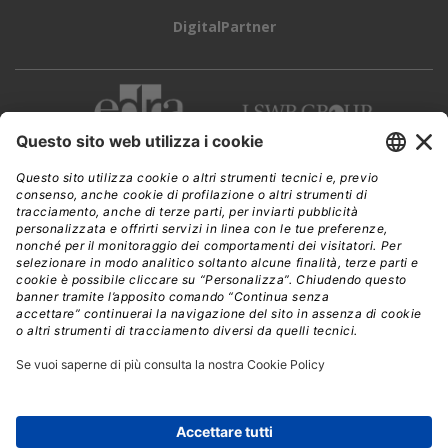
DigitalPartner
CWI è una testata giornalistica di
Edra Edizioni s.r.l.
Direzione, amministrazione, redazione, pubblicità
Viale Enrico Forlanini 21 - 20134 Milano
Tel. +39 02 881841
C.F./P IVA 13002100157
www.edraedizioni.it
|
Privacy
Follow Us