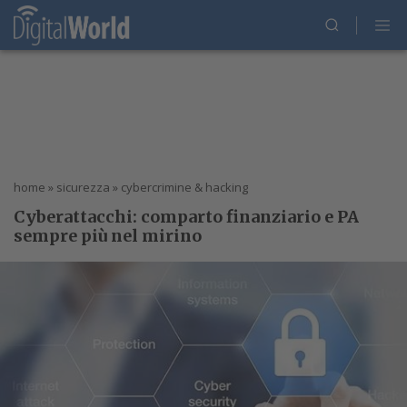
home
»
sicurezza
»
cybercrimine & hacking
Cyberattacchi: comparto finanziario e PA
sempre più nel mirino