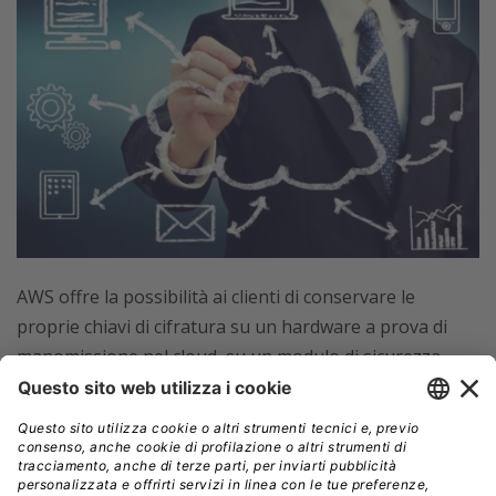
AWS offre la possibilità ai clienti di conservare le
proprie chiavi di cifratura su un hardware a prova di
manomissione nel cloud, su un modulo di sicurezza
hardware on-premise chiamato AWS Cloud HSM o di
utilizzare
il servizio completamente gestito Key
Management Service (KMS)
. A questo scenario si
aggiunge poi l’aspetto importante della compliance:
è