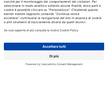
stato fatto tutto il necessario perché
l’infrastruttura abbia certificazioni HIPAA, PCI o
altre?
3 – La maturità dell’azienda per il cloud
È importante avere ben chiaro ciò che è stato già fatto
in ambito cloud computing e, allo stesso modo, capire
come si possa costruire un’esperienza velocemente
attraverso la formazione e la sperimentazione con
i dev/test.
È inoltre utile capire le eventuali
perplessità, così come gli obiettivi che si vogliono
raggiungere e come lo si possa fare con le capacità a
disposizione.
Si tratta quindi di aggiornare le persone facendo leva
su quanto è stato appreso e condiviso nel tempo sul
cloud, affrontando le preoccupazioni e cercando