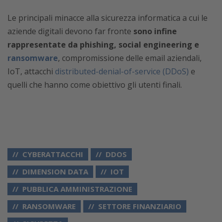
Le principali minacce alla sicurezza informatica a cui le
aziende digitali devono far fronte
sono infine
rappresentate da phishing, social engineering e
ransomware
, compromissione delle email aziendali,
IoT, attacchi
distributed-denial-of-service (DDoS)
e
quelli che hanno come obiettivo gli utenti finali.
CYBERATTACCHI
DDOS
DIMENSION DATA
IOT
PUBBLICA AMMINISTRAZIONE
RANSOMWARE
SETTORE FINANZIARIO