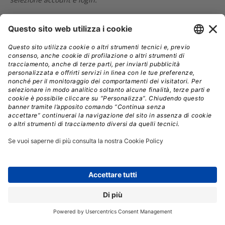
Il meccanismo sfruttato è simile a uno già conosciuto e
che prende di mira il protocollo
OAuth
, che permette a
servizi distinti di concedere autorizzazioni all’accesso
senza bisogno di scambiare la password dell’utente.
“L’attacco è ben congengnato e sfrutta la possibilità di
linkare un account Google a un’app di terze parti”, ha
detto Mark Nunnikhoven, vice president della ricerca
cloud per l’azienda di sicurezza Trend Micro.
Sfruttare OAuth per accedere a un account è
particolarmente critico, perché bypassa la necessità di
rubare le credenziali di accesso, e non viene limitato
dalla
verifica in due passaggi
di Google.
Il mese scorso Trend Micro ha diffuso una nota in cui