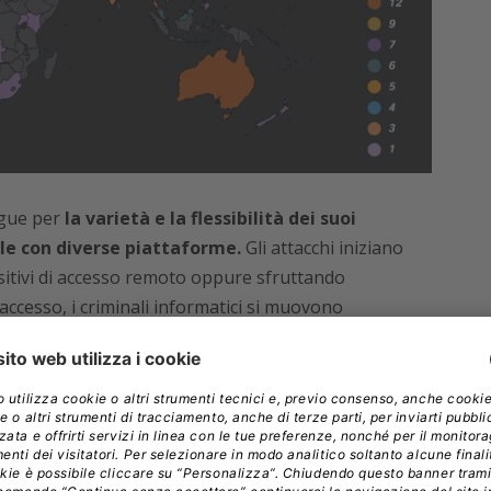
ingue per
la varietà e la flessibilità dei suoi
le con diverse piattaforme.
Gli attacchi iniziano
itivi di accesso remoto oppure sfruttando
’accesso, i criminali informatici si muovono
umenti legittimi per diffondersi e per esfiltrare i
lisi di Cisco Talos è
l’utilizzo di programmi