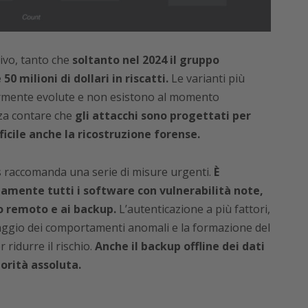
tivo, tanto che
soltanto nel 2024 il gruppo
 milioni di dollari in riscatti.
Le varianti più
rmente evolute e non esistono al momento
nza contare che
gli attacchi sono progettati per
ficile anche la ricostruzione forense.
s raccomanda una serie di misure urgenti.
È
ente tutti i software con vulnerabilità note,
so remoto e ai backup.
L’autenticazione a più fattori,
raggio dei comportamenti anomali e la formazione del
ridurre il rischio.
Anche il backup offline dei dati
iorità assoluta.