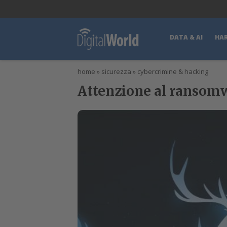
lWorld
Digital Manager
DigitalPartner
CWI Digital Health – Home
DATA & AI
HA
home
»
sicurezza
»
cybercrimine & hacking
Attenzione al ransomwa