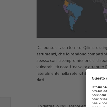
Dal punto di vista tecnico, Qilin si dist
strumenti, che lo rendono compatibi
spesso con la compromissione di dispos
vulnerabilità note. Una volta ottenuto l
lateralmente nella rete,
utilizzando str
dati.
Un dettaglio inquietante emerso dall’ana