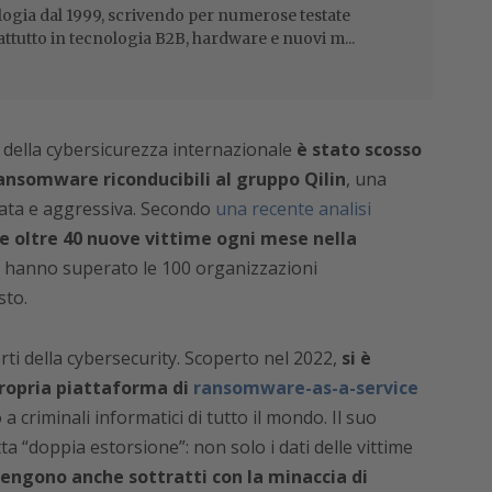
ogia dal 1999, scrivendo per numerose testate
attutto in tecnologia B2B, hardware e nuovi m...
a della cybersicurezza internazionale
è stato scosso
ansomware riconducibili al gruppo Qilin
, una
cata e aggressiva. Secondo
una recente analisi
ce oltre 40 nuove vittime ogni mese nella
e hanno superato le 100 organizzazioni
sto.
ti della cybersecurity. Scoperto nel 2022,
si è
ropria piattaforma di
ransomware-as-a-service
criminali informatici di tutto il mondo. Il suo
ta “doppia estorsione”: non solo i dati delle vittime
engono anche sottratti con la minaccia di