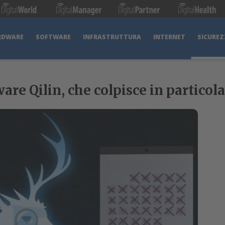
RDWARE
SOFTWARE
INFRASTRUTTURA
INTERNET
SICUREZ
re Qilin, che colpisce in particol