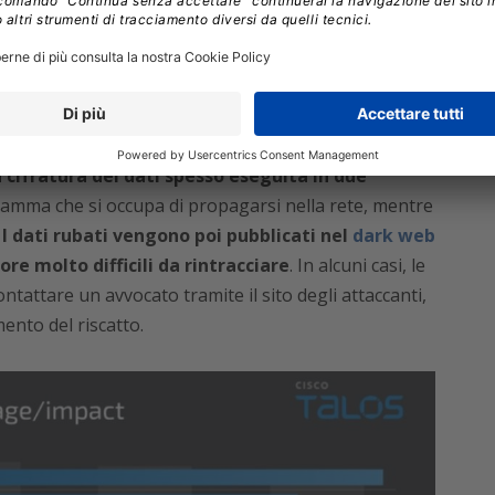
 o Paint, per visualizzare i file rubati prima
suggerisce una pianificazione meticolosa e una
azioni più sensibili da sfruttare nella fase di
a cifratura dei dati spesso eseguita in due
amma che si occupa di propagarsi nella rete, mentre
.
I dati rubati vengono poi pubblicati nel
dark web
ore molto difficili da rintracciare
. In alcuni casi, le
ntattare un avvocato tramite il sito degli attaccanti,
mento del riscatto.