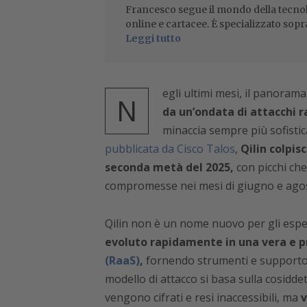
Francesco segue il mondo della tecnol
online e cartacee. È specializzato sopr
Leggi tutto
egli ultimi mesi, il panoram
N
da un’ondata di attacchi r
minaccia sempre più sofisti
pubblicata da Cisco Talos
,
Qilin colpis
seconda metà del 2025,
con picchi ch
compromesse nei mesi di giugno e ago
Qilin non è un nome nuovo per gli esper
evoluto rapidamente in una vera e p
(RaaS)
,
fornendo strumenti e supporto a 
modello di attacco si basa sulla cosiddet
vengono cifrati e resi inaccessibili, ma
v